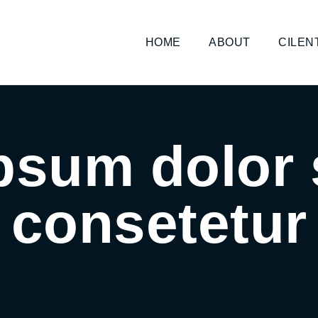
HOME
ABOUT
CILEN
psum dolor s
consetetur