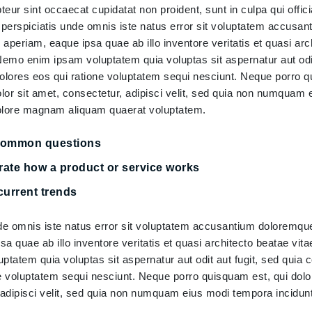
teur sint occaecat cupidatat non proident, sunt in culpa qui offic
t perspiciatis unde omnis iste natus error sit voluptatem accusa
aperiam, eaque ipsa quae ab illo inventore veritatis et quasi arc
Nemo enim ipsam voluptatem quia voluptas sit aspernatur aut odit
lores eos qui ratione voluptatem sequi nesciunt. Neque porro q
lor sit amet, consectetur, adipisci velit, sed quia non numquam
 dolore magnam aliquam quaerat voluptatem.
 common questions
rate how a product or service works
current trends
nde omnis iste natus error sit voluptatem accusantium doloremqu
a quae ab illo inventore veritatis et quasi architecto beatae vita
tatem quia voluptas sit aspernatur aut odit aut fugit, sed quia
ne voluptatem sequi nesciunt. Neque porro quisquam est, qui dol
 adipisci velit, sed quia non numquam eius modi tempora incidunt