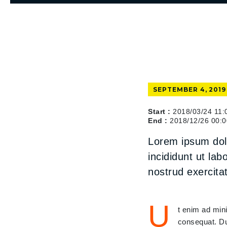
SEPTEMBER 4, 2019
Start :
2018/03/24 11:
End :
2018/12/26 00:0
Lorem ipsum dolo
incididunt ut la
nostrud exercita
U
t enim ad min
consequat. Dui