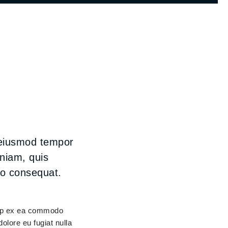
o eiusmod tempor
eniam, quis
do consequat.
quip ex ea commodo
dolore eu fugiat nulla