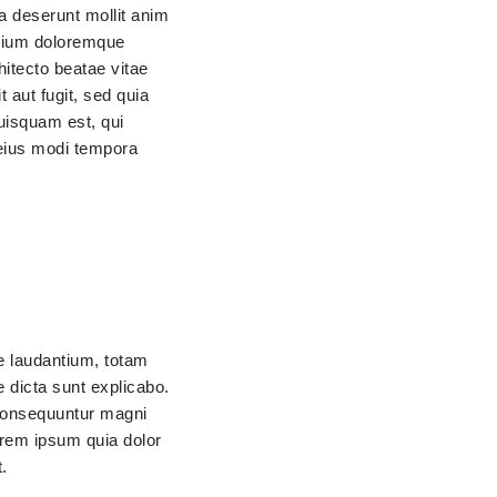
ia deserunt mollit anim
ntium doloremque
hitecto beatae vitae
 aut fugit, sed quia
uisquam est, qui
 eius modi tempora
e laudantium, totam
e dicta sunt explicabo.
 consequuntur magni
orem ipsum quia dolor
.