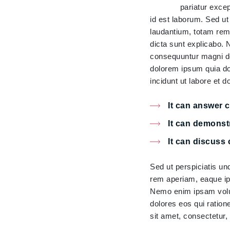
pariatur excep
id est laborum. Sed u
laudantium, totam rem 
dicta sunt explicabo. 
consequuntur magni do
dolorem ipsum quia do
incidunt ut labore et
It can answer
It can demonst
It can discuss 
Sed ut perspiciatis u
rem aperiam, eaque ips
Nemo enim ipsam volup
dolores eos qui ratio
sit amet, consectetur,