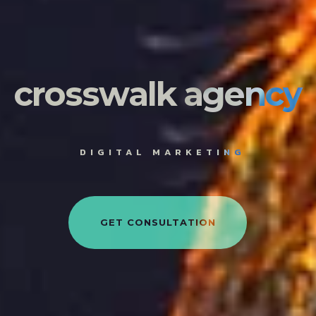
c
r
o
s
s
w
a
l
k
a
g
e
n
c
y