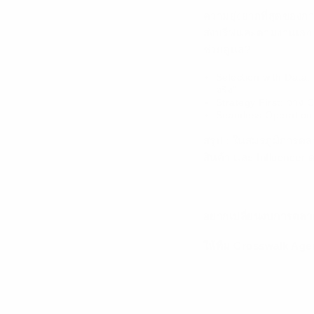
ความยุ่งยากที่สุดของก
ส่งบรีฟและตามงานเอง แ
ช่วยดูแล?
Selection with Data:
จริง”
Strategy First: วาง 
Seamless Operation:
สรุป : ในสมรภูมิการต
สินค้า และ Influencer 
อยากเปลี่ยนงบการตลาดใ
ให้ทีม Crosswalk Agenc