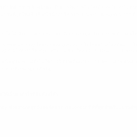
ารทำ Influencer Marketing คือการจัดการกับ “คน” และ “เวลา” แทน
บรนด์ยุคใหม่จึงเลือกใช้มืออาชีพอย่าง Crosswalk Agency ### ทำไ
 เราไม่ได้เลือกจากความชอบ แต่เลือกจากข้อมูล (Data-driven) ว่าคนไหน
Customer Journey ให้ครอบคลุมทุกช่องทาง ไม่ใช่แค่จ้างโพสต์แล้วจบไ
 คุมงานให้ตรงบรีฟ สรุปผลชัดเจน และวัดค่า ROI (Return on Investm
ลาดปัจจุบัน ความดังไม่ใช่การรับประกันยอดขาย แต่ความ “พอเหมา
ต่างหากที่เป็นกุญแจสำคัญ
ห้เป็นผลกำไรที่จับต้องได้?
y ช่วยวางกลยุทธ์และคัดสรร Influencer ที่ดีที่สุดสำหรับแบรนด์คุ