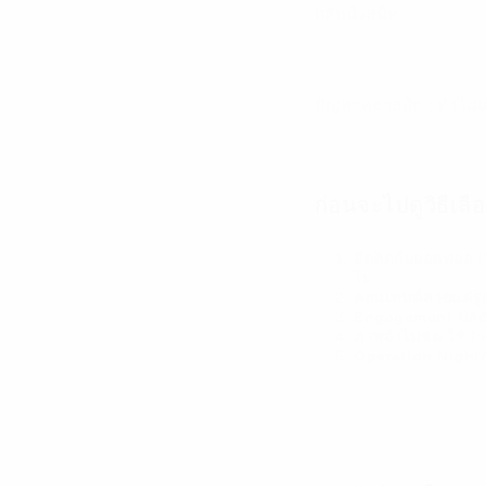
กลับนิ่งสนิท
ปัญหาคลาสสิก : ทำไมแ
ก่อนจะไปดูวิธีเลื
ยึดติดกับยอดฟอล
(
ไม่
คอนเทนต์สวยแต่รู
Engagement ปล
ภาพจำไม่ชัด
ใช้ I
Operation Night