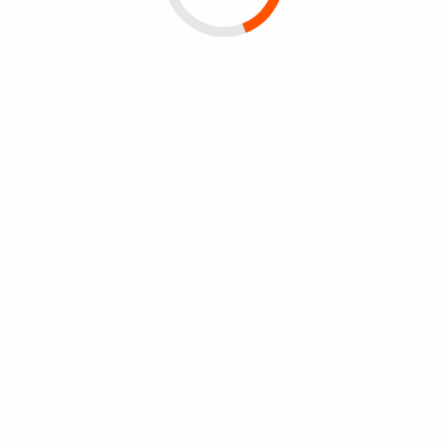
 แต่ให้ดู “คุณภาพบทสนทนา”
หม?
์การใช้จริงในคอมเมนต์หรือไม่?
ตอบกับแฟนคลับเพื่อปิดการขายแทนแบรนด์หรือไม่?
ความดัง
สียงของแบรนด์ หากคุณขายสินค้าสายลีน แต่จ้างคนชอบรีวิวบุฟเฟต์
ility) ก็จะหายไปในทันที
ourney” ไม่ใช่โพสต์เดียวจบ
Wonder การตลาดที่ได้ผลต้องมีการวางแผนเป็นระบบ:
งสร้างกระแส
cro-influencer ย้ำความน่าเชื่อถือ
ิงย้ำคอนเทนต์ที่ Performance ดีเพื่อปิดยอด
่ One-Stop Influencer Marketing