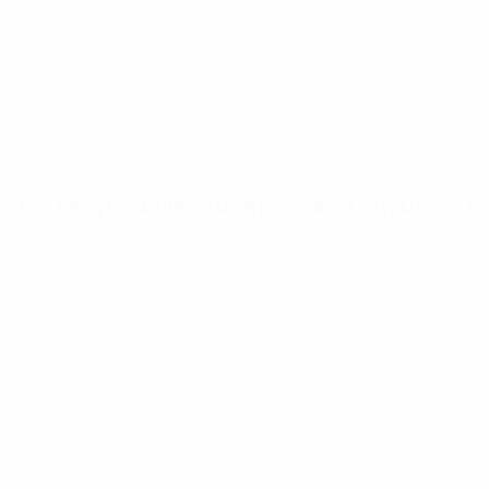
คมเปญ Influencer ถึง “แป้ก” ในเชิงยอดขาย?
อก เราต้องรู้ก่อนว่าความผิดพลาดส่วนใหญ่มักเกิดจา
Vanity Metrics)
เลือกคนตามเยอะไว้ก่อน แต่ลืมเช็กว่าผู้ติดตามเหล่านั้
ป
จูบไม่หอม ภาพลักษณ์ดูแพง แต่ไม่มี Call-to-Action (CTA) ที่กระตุ้นใ
อม
ยอดไลก์เยอะ แต่คอมเมนต์มีแต่สติกเกอร์ หรือคำชมที่ไม่ได้เกี่ยวข้องก
nfluencer หลากหลายแนวเกินไปจนผู้บริโภคสับสนว่าแบรนด์ต้องการสื่
mare
เสียเวลาไปกับการดีลงาน ตามบรีฟ และตรวจงานจนไม่มีเวลาโฟ