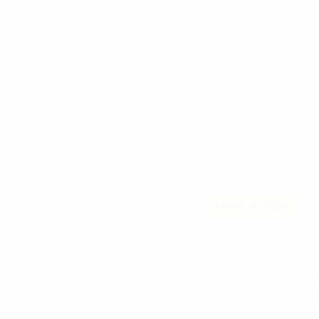
APRIL 8, 2026
ในยุคที่ทุกแบรนด์กระโจ
ใคร?” แต่คือ “เลือกอย่
เดิมๆ ที่ว่า คนดัง = ย