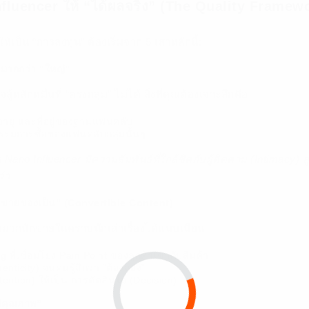
Influencer ให้ “ได้ผลจริง” (The Quality Framew
ให้เป็น “การลงทุน” ต้องเริ่มจาก 5 เสาหลักนี้:
 มากกว่า “ใหญ่”
ลักหมื่นที่ “ตรงกลุ่ม” ไม่ได้ สิ่งที่คุณต้องเจาะลึกคือ
ายุ และที่อยู่ของฐานแฟนคลับ
รรมการซื้อของแฟนคลับกลุ่มนั้นๆ
อ Nano Influencer มีความสัมพันธ์ที่ใกล้ชิดกับผู้ติดตาม (Intimacy) 
ว่า
 “ขายของเป็น” (Convertible Content)
วมหมวกนักขายในคราบนักเล่าเรื่องได้แนบเนียน
g ที่เชื่อมโยง Pain Point ของลูกค้าเข้ากับสินค้า
henticity) จนคนรู้สึกว่า “ต้องลอง”
ention) ให้เป็น การตัดสินใจ (Decision)
ีคุณภาพ”