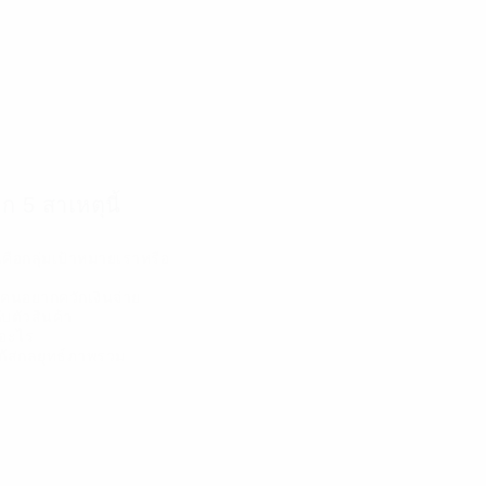
ก 5 สาเหตุนี้
นคือกลุ่มเป้าหมายเราหรือ
ห้คนอยากควักเงินจ่าย
ับตัวสินค้า
ออะไร
กัสกลยุทธ์ภาพรวม