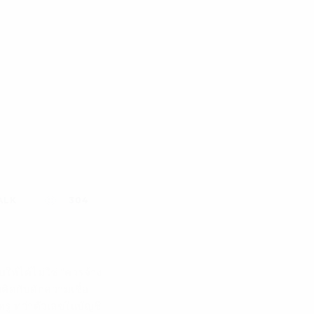
ALK
304
ให้ได้ไม่ใช่ “ควรจ้าง
ติดกับดักความเชื่อ
หรู ทว่าตัวเลขในบัญชี