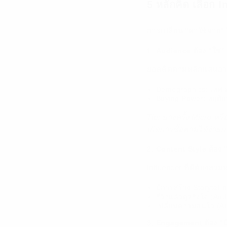
5 หลักคิด เลือก 
การเปลี่ยน “ค่าใช้จ่าย” 
Audience ต้อง “ใช่”
ยอดติดตามหลักแสนอาจสู้ห
Demographics: เพศ อ
Buying Power: พฤติก
Tip: บางครั้ง Micro หรื
เกิดการซื้อตามได้ง่ายก
Content Style ต้อง
Influencer ที่ดีต้องส
มีการสร้าง Storytellin
รีวิวแล้วดูจริงใจ (Aut
เปลี่ยนความสนใจ (Att
Engagement ต้อง “ม