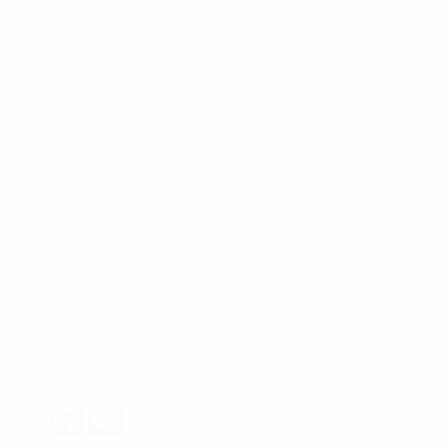
ที่จะต้องปวดหัวกับการ
มต้องให้ผู้เชี่ยวชาญ
ที่ “ใช่” และ “ขายได้
ป
ent) ได้แม่นยำ
ะพอดี” ระหว่างแบรนด์
ณวันนี้!
Share this post