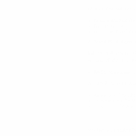
เลิกดูแค่จำนวนตัวเลข
มีคนถามพิกัดสินค้าไ
มีการแชร์ประสบการณ
Influencer มีการโต้
Brand Fit สำคัญกว่า
Influencer คือกระบอกเ
ความน่าเชื่อถือ (Credib
คิดเป็น “Customer J
อย่าหวังพึ่ง One-hit 
Awareness: ใช้คนดั
Consideration: ใช้ Mi
Conversion: ใช้ Ads ย
ทางลัดของแบรนด์ยุคใหม