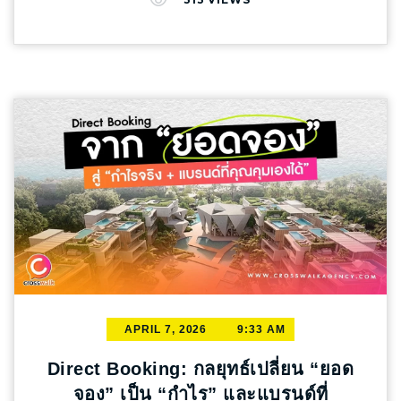
อาจมีเพียงตัวเลขยอดวิวที่สวยหรู ทว่าตัวเลขใน
บัญชีกลับนิ่งสนิท ปัญหาคลาสสิก : ทำไม
แคมเปญ Influencer ถึง “แป้ก” ในเชิงยอดขาย?
ก่อนจะไปดูวิธีเลือก เราต้องรู้ก่อนว่าความผิด
พลาดส่วนใหญ่มักเกิดจาก 5 สาเหตุนี้ ยึดติดกับ
ยอดฟอล (Vanity Metrics) เลือกคนตามเยอะไว้
ก่อน แต่ลืมเช็กว่าผู้ติดตามเหล่านั้นคือกลุ่มเป้า
หมายเราหรือไม่ คอนเทนต์สวยแต่รูป จูบไม่หอม
ภาพลักษณ์ดูแพง แต่ไม่มี Call-to-Action (CTA) ที่
กระตุ้นให้คนอยากควักเงินจ่าย Engagement
ปลอม ยอดไลก์เยอะ แต่คอมเมนต์มีแต่สติกเกอร์
หรือคำชมที่ไม่ได้เกี่ยวข้องกับตัวสินค้า ภาพจำไม่
ชัด ใช้ Influencer หลากหลายแนวเกินไปจนผู้
บริโภคสับสนว่าแบรนด์ต้องการสื่ออะไร
APRIL 7, 2026
9:33 AM
Operation Nightmare เสียเวลาไปกับการดีลงาน
ตามบรีฟ และตรวจงานจนไม่มีเวลาโฟกัสกลยุทธ์
Direct Booking: กลยุทธ์เปลี่ยน “ยอด
ภาพรวม 5 หลักคิด เลือก Influencer ให้ “ได้ผล
จอง” เป็น “กำไร” และแบรนด์ที่
จริง” (The Quality Framework) การเปลี่ยน “ค่า