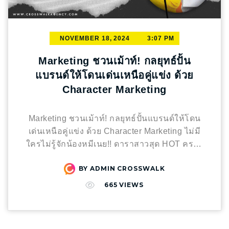
960×1920 px (1:2) เน้นความสูงของภาพ รูป
ROI อาจวัดจาก จำนวนการคลิก, จำนวนการเข้า
marketing จะมุ่งเน้นไปที่การสร้างประสบการณ์ที่
เนื้อหา: 1920×1920 px (1:1) แสดงรายละเอียด
ชมเว็บไซต์, เวลาที่ใช้บนเว็บไซต์, และจำนวน
ทำให้ลูกค้ารู้สึกสบายและสามารถตัดสินใจได้
เพิ่มเติม 2 ภาพ 1+3: เหมาะกับการนำเสนอ
Lead ที่ได้รับ สรุป: การใช้ Influencer Marketing
อย่างอิสระ โดยไม่รู้สึกว่าต้องทำตามความคาด
NOVEMBER 18, 2024
3:07 PM
เนื้อหาที่ต้องการรายละเอียดมากขึ้น รูปปก:
ให้ได้ “ROI สุดปัง” ไม่ใช่เรื่องยาก เพียงแค่ต้องมี
หวังหรือแรงกดดันจากการตลาด หรืออธิบาย
1280×1920 px (2:3) รูปเนื้อหา: 1920×1920 px
การวางแผนที่รอบคอบ เลือก Influencer ที่เหมาะ
ง่ายๆ คือ **Introvert Marketing** คือแนวทางการ
Marketing ชวนเม้าท์! กลยุทธ์ปั้น
(1:1) แสดงรายละเอียดเพิ่มเติม 3 ภาพ 2+3:
สม สร้างสรรค์คอนเทนต์ที่น่าสนใจ และติดตาม
ตลาดที่ใช้ความเงียบ เรียบง่าย และจริงใจเป็นจุด
แบรนด์ให้โดนเด่นเหนือคู่แข่ง ด้วย
เหมาะกับการเล่าเรื่องที่ต้องการภาพเปิด 2 ภาพ
วิเคราะห์ผลลัพธ์อย่างสม่ำเสมอ หากทำได้ตาม
แข็ง มุ่งเน้นไปที่ “connection over attention” หรือ
Character Marketing
รูปปก: 1920×1920 px (1:1) 2 ภาพแรกช่วยสร้าง
นี้read more
การเชื่อมโยงกับลูกค้าด้วยเนื้อหาที่ลึก ซื่อสัตย์
ความน่าสนใจ รูปเนื้อหา: 1920×1280 px (3:2)
และสม่ำเสมอ มากกว่าการเรียกร้องความสนใจ
แสดงรายละเอียดเพิ่มเติม 3 ภาพ – ข้อควรระวัง:
Marketing ชวนเม้าท์! กลยุทธ์ปั้นแบรนด์ให้โดน
แบบฉาบฉวย
จำนวนรูปในอัลบั้มมีผลต่อ Layout การแสดงผล
เด่นเหนือคู่แข่ง ด้วย Character Marketing ไม่มี
หากใส่รูปเกิน Facebook จะปรับ Layout ให้
ใครไม่รู้จักน้องหมีเนย!! ดาราสาวสุด HOT ครอง
อัตโนมัติ Tagline: “อัลบั้มแนวตั้ง เล่าเรื่องได้โดน
ใจหนุ่ม ๆ สาว ๆ ทั่ววงการในตอนนี้ คาเร็กเตอร์
ใจ จัดวางรูปสวย ใครเห็นก็ต้องกดไลค์” 2. อัลบั้ม
BY
ADMIN CROSSWALK
สุดน่ารักจากแบรนด์ BUTTERBEAR ที่ประสบ
แนวนอน (1+2, 1+3, 2+3) – เหมาะกับคอนเทนต์
ความสำเร็จอย่างมาก เป็นเคสตัวอย่างสำหรับ
665
VIEWS
ยาวๆ หลายหน้า: เช่น การ์ตูนตอนๆ Infographic
แบรนด์อื่น ๆ ที่อยากสร้างแบรนด์ให้โดดเด่นเหนือ
บทความ เมนูอาหาร – ดึงดูดคนอ่านให้คลิกเข้า
คู่แข่ง ซึ่งในยุคสมัยนี้ต้องใช้กลยุทธ์ที่แตกต่างและ
มาดู: ใช้รูปหน้าปกที่น่าสนใจ กระตุ้นความอยากรู้
สร้างสรรค์ หนึ่งในเทคนิคที่ได้รับความนิยมและ