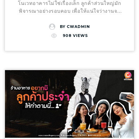
ได้ภายในไม่กี่คลิก Data Utilization: การนำ
Local Targeting”
ปัญหา: ยิงแอดกว้างเกิน
โนเวทอาคารไม่ใช่เรื่องเล็ก ลูกค้าส่วนใหญ่มัก
ข้อมูลมาวิเคราะห์เพื่อเพิ่มยอดจองซ้ำ (Repeat
ไปจนได้ Lead ที่อยู่ไกลและไม่มีกำลังซื้อจริง
พิจารณาอย่างรอบคอบ เพื่อให้แน่ใจว่างานจะ
Booking) สรุป: กำไรที่แท้จริง อยู่ที่ว่าคุณ “ถือ
ทำให้ทีมเซลล์เสียเวลาตามงาน Pro-Tip: นอกจาก
เสร็จเรียบร้อยตรงเวลา คุ้มค่ากับงบประมาณ และ
ครองลูกค้า” ได้มากแค่ไหน โรงแรมที่เติบโตอย่าง
การปักหมุดรัศมีรอบโครงการแล้ว Ad Copy ต้อง
ไม่มีปัญหาตามมาในภายหลัง บทความนี้ เราจะ
BY
CWADMIN
ยั่งยืนในปัจจุบัน ไม่ใช่โรงแรมที่มียอดจองสูงสุด
มีความเป็น Local ครับ เช่น การพาดหัวที่ระบุ
พาคุณมารู้จักกับ “7 ปัจจัยสำคัญ” ที่ลูกค้าใช้ตัดสิน
908
VIEWS
แต่คือโรงแรมที่สามารถควบคุมความสัมพันธ์กับ
สถานที่ใกล้เคียง หรือจุดเด่นของย่านนั้นๆ ที่คนใน
ใจเลือกผู้รับเหมาก่อสร้าง เพื่อให้ธุรกิจของคุณ
ลูกค้าได้เอง การเปลี่ยนผ่านจาก OTA มาสู่ Direct
พื้นที่เท่านั้นที่รู้ Result: คุณจะได้กลุ่มลูกค้าที่ “มี
สามารถพัฒนาและตอบโจทย์ความต้องการของ
Booking จึงเป็นกุญแจสำคัญที่ช่วยให้ “กำไร” กลับ
โอกาสซื้อสูงที่สุด (High Intent)” ลดค่าแอดที่เสีย
ลูกค้าได้อย่างตรงจุด เพราะความไว้วางใจจาก
มาอยู่ในมือผู้ประกอบการอย่างแท้จริง สร้างระบบ
เปล่าไปได้อย่างมหาศาล
บทสรุปจาก
ลูกค้าไม่ได้ขึ้นอยู่กับแค่ฝีมือการก่อสร้างเท่านั้น
Direct Booking ที่วัดผลได้จริงกับ Crosswalk
Crosswalk Agency ความสวยคือ “ใบเบิกทาง” แต่
แต่ยังรวมไปถึงความเข้าใจใน “จุดตัดสินใจ” หรือ
Agency หากคุณเป็นเจ้าของโรงแรมหรือรีสอร์ตที่
กลยุทธ์ที่แม่นยำคือ “ตัวปิดการขาย” หากคุณเป็น
Pain Point ที่ลูกค้าใช้พิจารณาเลือกผู้รับเหมา
ต้องการเพิ่มศักยภาพการทำกำไร Crosswalk
เจ้าของโครงการ SME ที่ต้องการเปลี่ยนงาน
ดังนี้ ประสบการณ์และผลงานที่ผ่านมา เป็นจุดเริ่ม
Agency เชี่ยวชาญด้านการวางระบบ Direct
โฆษณาให้เป็นยอดจองที่จับต้องได้… ให้เราเป็น
ต้นของความมั่นใจ ลูกค้ามักเริ่มต้นจากการค้นหา
Booking แบบครบวงจร: วางกลยุทธ์ Marketing
“ทางข้าม” พาธุรกิจของคุณไปสู่เป้าหมายครับ
ใน Google หรือดูจากรีวิวในโซเชียลมีเดีย หรือฟัง
Funnel เพื่อเปลี่ยนผู้ชมเป็นผู้พัก ยิงโฆษณา
อยากยกระดับโฆษณาอสังหาฯ ของคุณ? ทักแชท
จากเพื่อนแนะนำ ลูกค้าส่วนใหญ่มองหาผู้รับเหมา
Performance Ads เน้นผลลัพธ์ยอดจองจริง
เพื่อปรึกษาแผนกลยุทธ์ครีเอทีฟกับ Crosswalk
ที่มีผลงานพิสูจน์ได้ เพราะนั่นคือสิ่งที่สะท้อนความ
บริหารจัดการ Data เพื่อเพิ่มประสิทธิภาพการ
Agency ได้ตั้งแต่วันนี้! #CrosswalkAgency
สามารถจริง จะสามารถสร้างความมั่นใจให้แก่
ตลาดระยะยาว พร้อมเปลี่ยนการตลาดให้เป็นผล
#RealEstateMarketing #CreativeAds
ลูกค้าได้ มีโปรเจกต์ตัวอย่างที่ชัดเจน (ทั้งภาพนิ่ง