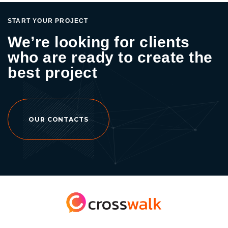
สำคัญคือตัวละครเหล่านี้ควรสามารถสื่อสารได้
ทั้งในสภาพแวดล้อมออนไลน์และออฟไลน์ ทริค
START YOUR PROJECT
การสร้างตัวละครสำหรับแบรนด์ กำหนด
We’re looking for clients
เอกลักษณ์แบรนด์: ก่อนอื่น เราต้องเข้าใจว่า
who are ready to create the
แบรนด์ของเราต้องการสื่อสารอะไร มีค่านิยม
best project
อย่างไร เพื่อที่จะสามารถสร้างตัวละครที่
สอดคล้องกับแบรนด์ได้อย่างเหมาะสม ออกแบบ
ตัวละคร: ตัวละครควรมีลักษณะที่น่าจดจำและ
สามารถสื่อถึงแบรนด์ได้อย่างชัดเจน ไม่ว่าจะเป็น
ผ่านท่าทาง สีสัน หรือลักษณะนิสัย ใช้ตัวละครใน
OUR CONTACTS
การสื่อสาร: ใช้ตัวละครในการทำการตลาดและ
สื่อสารกับลูกค้าผ่านทางโฆษณา โซเชียลมีเดีย
หรือแม้กระทั่งกิจกรรมส่งเสริมการขาย การปรับ
ใช้ตัวละครในกลยุทธ์การตลาดออนไลน์ ในโลก
ของการตลาดออนไลน์ ตัวละครสามารถใช้งาน
ได้หลากหลาย เช่น การนำเสนอผ่านเนื้อหาวิดีโอ,
โซเชียลมีเดีย, และแคมเปญโฆษณา การใช้ตัว
ละครในโซเชียลมีเดียช่วยให้เนื้อหามีความสด