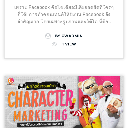
เช่นread more
ใช้เพื่อเพิ่มประสิทธิภาพและ ROI ในแคมเปญต่อ
รีวิวจากลูกค้า จุดเด่น: สร้างความสัมพันธ์ระยะ
เพราะ Facebook คือโซเชียลมีเดียยอดฮิตที่ใครๆ
ไป ประเภทของแคมเปญ Influencer Marketing
ยาว ไม่เร่งขายแต่เร่งความเข้าใจ การเปรียบ
ก็ใช้! การทำคอนเทนต์ให้ปังบน Facebook จึง
กับ ROI ที่คาดหวัง แคมเปญ Influencer
เทียบกับ Marketing แบบอื่น ประเภท Introvert
สำคัญมาก โดยเฉพาะรูปภาพและวิดีโอ ที่ต้อง
Marketing มีหลากหลายรูปแบบ และแต่ละ
Marketing Extrovert Marketing (แบบดั้งเดิม)
โดดเด่น สะดุดตา แต่เดี๋ยวก่อน! รู้หรือไม่ว่า
ประเภทก็มีตัวชี้วัด ROI ที่แตกต่างกันไป แคมเปญ
เป้าหมาย สร้างความสัมพันธ์ลึกซึ้ง เรียกร้อง
Facebook มีการอัปเดตขนาดรูปภาพอยู่เรื่อยๆ
BY
CWADMIN
เพิ่มการรับรู้แบรนด์ (Brand Awareness
ความสนใจทันที เครื่องมือหลัก บทความ, Email,
อย่าปล่อยให้คอนเทนต์ของคุณตกยุค! Content
Campaigns): ROI หลักจะวัดจาก จำนวนการเข้า
1
VIEW
SEO, Podcast โฆษณา, Influencer, Viral
Shifu รวบรวม 7 ไอเดีย ขนาดรูป Facebook ปี
ถึง (Reach), จำนวนการแสดงผล (Impressions),
content โทน เงียบ นิ่ง ลึก สดใส ดัง เร้าใจ การ
2025 สำหรับ New Pages Experience มาให้
การกล่าวถึงแบรนด์ (Brand Mentions), และการ
เน้นย้ำ การให้คุณค่า ความเชื่อใจ การขาย การ
แล้ว! 1. อัลบั้มแนวตั้ง (1+2, 1+3, 2+3) – เล่าเรื่อง
เปลี่ยนแปลงในความรู้สึกต่อแบรนด์ (Sentiment)
สร้าง FOMO Fear of Missing out ตัวอย่างธุรกิจ
ราวผ่านอัลบั้มรูปแนวตั้ง: ไม่ว่าจะเป็นการเล่าเรื่อง
แคมเปญเพิ่มยอดขายโดยตรง (Direct Sales
Coach, นักบำบัด, อสังหาฯ เฉพาะกลุ่ม สินค้า
ราวสินค้า รีวิว หรือแม้แต่การ์ตูนสั้นๆ อัลบั้มแนว
Campaigns): ROI หลักจะเน้นไปที่ ยอดขายที่เพิ่ม
แฟชั่น, อีเวนต์, แคมเปญเร็วแรง Introver
ตั้งช่วยให้คุณจัดเรียงเนื้อหาได้อย่างเป็นระเบียบ
ขึ้น, จำนวน Conversion, มูลค่าการสั่งซื้อเฉลี่ย,
Marketing เหมาะกับใคร? แบรนด์ที่ขายสินค้า
สวยงาม และดึงดูดสายตา – จัดวางภาพหน้าปก
และ ROI ที่คำนวณได้โดยตรงจากยอดขาย
หรือบริการที่ต้อง “อธิบาย” หรือ “ทำความเข้าใจ”
สุดครีเอท: ใช้รูปปกเป็นตัวดึงดูดความสนใจ เช่น
แคมเปญสร้าง Engagement: ROI อาจวัดจาก
เช่น บ้านราคา 20 ล้าน+, โปรแกรม coaching,
ภาพ Highlight สินค้า ภาพตัวละครหลัก หรือภาพ
อัตราการมีส่วนร่วม (Engagement Rate), จำนวน
ธุรกิจเฉพาะกลุ่ม กลุ่มเป้าหมายที่ “ไม่ชอบถูกขาย”
สรุปเนื้อหา – ขนาดรูปที่แนะนำ: 1+2: เหมาะ
ความคิดเห็น, จำนวนการแชร์, และการเติบโต
ชอบหาข้อมูลเอง เช่น introvert, smart buyer,
กับการนำเสนอเนื้อหาสั้นๆ กระชับ รูปปก:
ของฐานผู้ติดตาม แคมเปญโปรโมทคอนเทนต์:
high involvement buyer โดยรวมแล้ว introvert