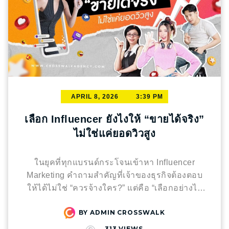
APRIL 8, 2026
3:39 PM
เลือก Influencer ยังไงให้ “ขายได้จริง”
ไม่ใช่แค่ยอดวิวสูง
ในยุคที่ทุกแบรนด์กระโจนเข้าหา Influencer
Marketing คำถามสำคัญที่เจ้าของธุรกิจต้องตอบ
ให้ได้ไม่ใช่ “ควรจ้างใคร?” แต่คือ “เลือกอย่างไร
ให้คุ้มค่าเหนื่อยและสร้าง Conversion ได้จริง?”
BY
ADMIN CROSSWALK
หลายแบรนด์มักติดกับดักความเชื่อเดิมๆ ที่ว่า คน
ดัง = ยอดขาย แต่ในความเป็นจริง ผลลัพธ์ที่ได้
313
VIEWS