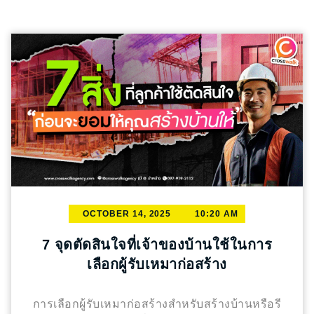
เอง แบรนด์ยุคใหม่จึงเลือกใช้มืออาชีพอย่าง
เงินประมูล Keyword แข่งกับ OTA ตลอดเวลา
อย่างไร Pro-Tip: งานครีเอทีฟต้องใส่ “ชีวิต” ลงไป
Crosswalk Agency ### ทำไมต้องให้ผู้เชี่ยวชาญ
ช่วยลดค่าใช้จ่ายในการหาลูกค้าใหม่ (CAC)
ในภาพครับ แทนที่จะถ่ายแค่ห้องรับแขก ลองจัด
ช่วยดูแล? Selection with Data: เราไม่ได้เลือก
สร้างประสบการณ์แบรนด์ (Brand Experience):
องค์ประกอบให้เห็นภาพการใช้ชีวิต เช่น มุมจิบ
จากความชอบ แต่เลือกจากข้อมูล (Data-driven)
คุณสามารถเล่าเรื่องราว (Storytelling) และมอบ
กาแฟยามเช้าที่มีแสงแดดส่อง หรือมุมทำงานที่ดู
ว่าคนไหนที่ “ใช่” และ “ขายได้จริง” Strategy
สิทธิพิเศษที่ OTA ให้ไม่ได้ เช่น การอัปเกรดห้อง
เงียบสงบ Result: ลูกค้าจะไม่ได้แค่ซื้อ “อิฐหินปูน
First: วาง Customer Journey ให้ครอบคลุมทุก
พัก หรือ Early Check-in เฉพาะลูกค้าที่จองตรง
ทราย” แต่เขาซื้อ “ภาพอนาคตของตัวเอง” ใน
ช่องทาง ไม่ใช่แค่จ้างโพสต์แล้วจบไป Seamless
สร้าง Customer Loyalty: ลูกค้าที่จองผ่านเว็บไซต์
โครงการของคุณ 2. ใช้ “Psychological
Operation: คุมงานให้ตรงบรีฟread more
โรงแรมมีโอกาสเป็น “ลูกค้าประจำ” ได้มากกว่า
Framing” ในงานดีไซน์
ปัญหา: งานโฆษณา
เพราะเกิดความสัมพันธ์โดยตรงกับแบรนด์ ทำไม
ที่อัดข้อมูลทุกอย่างลงในรูปเดียว (ราคา, โปรโม
หลายโรงแรมถึงทำ Direct Booking ไม่สำเร็จ?
ชั่น, ทำเล, สเปค) จนดูรกและลดทอนความแพง
หลายคนเข้าใจผิดว่าแค่ “มีเว็บไซต์” ก็จะได้ยอด
ของแบรนด์ Pro-Tip: ใช้หลักการ “Less is More”
จองตรง แต่ความจริงแล้ว Direct Booking
เน้นหนึ่งจุดเด่นที่สุด (One Message per Ad) เช่น
System คือระบบนิเวศ (Ecosystem) ที่ต้องทำงาน
OCTOBER 14, 2025
10:20 AM
ถ้าทำเลดี ให้ชูภาพความสะดวกในการเดินทาง
ร่วมกัน ประกอบด้วย: Strategy: กลยุทธ์การตั้ง
ถ้าดีไซน์สวย ให้โชว์ Material ที่พรีเมียมที่สุดเพียง
7 จุดตัดสินใจที่เจ้าของบ้านใช้ในการ
ราคาและการมอบสิทธิประโยชน์ที่ดึงดูด
อย่างเดียว Result: ภาพที่สะอาดตาและมีจุดโฟกัส
เลือกผู้รับเหมาก่อสร้าง
Performance Ads: การยิงโฆษณาที่เข้าถึงกลุ่ม
ชัดเจน จะช่วยสร้าง Perceived Value (การรับรู้
เป้าหมายในจังหวะที่กำลังตัดสินใจ Conversion
มูลค่า) ทำให้แบรนด์ของคุณดูพรีเมียมกว่าคู่แข่ง
Funnel: การออกแบบหน้าเว็บให้ใช้งานง่าย จอง
ในระดับราคาเดียวกัน 3. เจาะกลุ่มด้วย “Hyper-
การเลือกผู้รับเหมาก่อสร้างสำหรับสร้างบ้านหรือรี