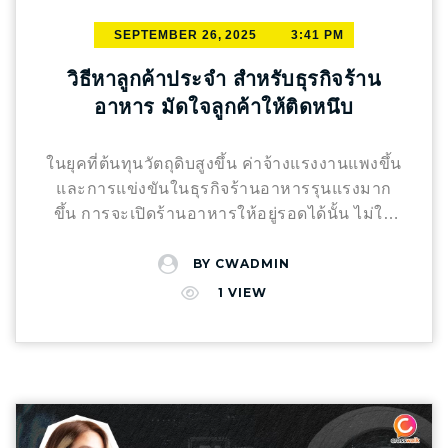
กำไรที่จับต้องได้หรือยัง? ติดต่อเราวันนี้เพื่อยก
#SMEThailand #อสังหาริมทรัพย์
และวิดีโอ) รีวิวหรือคำแนะนำจากลูกค้าเก่า
ระดับธุรกิจโรงแรมของคุณ
คำแนะนำเพิ่มเติม
SEPTEMBER 26, 2025
3:41 PM
ความเชี่ยวชาญเฉพาะด้าน เช่น บ้านพักอาศัย
สำหรับ SEO (หลังบ้าน): Focus Keyword: ใช้คำ
อาคารพาณิชย์ รีโนเวท
แนะนำ: ทำเว็บไซต์
วิธีหาลูกค้าประจำ สำหรับธุรกิจร้าน
ว่า “Direct Booking โรงแรม”,read more
หรือเพจแสดงผลงาน พร้อมคำอธิบายรายละเอียด
อาหาร มัดใจลูกค้าให้ติดหนึบ
โปรเจกต์ เพื่อสร้างความน่าเชื่อถือ ราคาและ
ความคุ้มค่า ไม่จำเป็นต้องถูกที่สุด แต่ทุกคน
ต้องการราคาที่สมเหตุสมผลและไม่มีค่าใช้จ่าย
ในยุคที่ต้นทุนวัตถุดิบสูงขึ้น ค่าจ้างแรงงานแพงขึ้น
แอบแฝง เพราะลูกค้าไม่ได้ต้องการราคาถูกที่สุด
และการแข่งขันในธุรกิจร้านอาหารรุนแรงมาก
เสมอไป แต่ต้องการราคาที่คุ้มค่ากับสิ่งที่ได้รับ ใบ
ขึ้น การจะเปิดร้านอาหารให้อยู่รอดได้นั้น ไม่ใช่
เสนอราคาชัดเจน ไม่บวกแอบแฝง (แยกรายการ
แค่มีเมนูเด็ดหรือร้านตกแต่งสวยอย่างเดียว แต่
วัสดุ/ค่าแรงอย่างละเอียด) คุ้มค่ากับคุณภาพวัสดุ
การมี “ลูกค้าประจำ” คือหัวใจสำคัญ ที่ช่วยให้
BY
CWADMIN
และงาน มีการเปรียบเทียบกับเจ้าอื่นอย่างโปร่งใส
ธุรกิจเติบโตได้อย่างมั่นคง “ เพราะลูกค้าประจำ =
1
VIEW
แนะนำ: ทำตัวอย่างใบเสนอราคาหรือเปรียบ
รายได้ซ้ำ = ความมั่นคงทางธุรกิจ “ แล้ว… เราจะ
เทียบวัสดุที่ใช้อย่างชัดเจน ช่วยให้ลูกค้ารู้สึกมั่นใจ
ทำอย่างไรให้ลูกค้าขาจร กลายมาเป็นลูกค้า
ในความคุ้มค่ามากยิ่งขึ้น คุณภาพงานและวัสดุ
ประจำ? วันนี้เรารวบรวม “7 วิธีหาลูกค้าประจำ
ลูกค้ามักใส่ใจในคุณภาพของงานที่ได้รับ โดย
สำหรับธุรกิจร้านอาหาร” มาให้เรียบร้อยแล้ว ลอง
เฉพาะเมื่อต้องอยู่ในบ้านหรือใช้งานอาคารนั้นใน
นำไปปรับใช้กับร้านของคุณได้เลย! 1. มอบ
ระยะยาว ใช้วัสดุที่ได้มาตรฐาน (มีแบรนด์หรือ
ประสบการณ์ลูกค้าที่พิเศษ (Customer