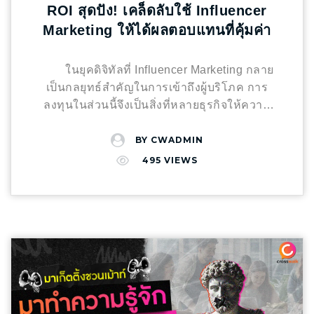
ROI สุดปัง! เคล็ดลับใช้ Influencer
อะไร ก็สามารถปรับวิธีการนำเสนอบริการให้ตอบ
แลนซ์ ยิ่งเรารู้จักกลุ่มลูกค้าหลักของร้าน ก็จะยิ่ง
สำคัญในการสร้าง Content ยุคใหม่ด้วย AI Tools
Marketing ให้ได้ผลตอบแทนที่คุ้มค่า
โจทย์ได้ตรงจุดมากขึ้น อยากให้ลูกค้าเลือกคุณ?
สร้างความผูกพันได้ง่ายขึ้น 6. พนักงานคือกุญแจ
การวิเคราะห์ข้อมูลและเทรนด์ด้วย AI: AI ทำ
เริ่มต้นจากการสื่อสารจุดแข็งให้ตรงใจ! หากคุณ
สำคัญ (Staff is the Key) บางครั้งคนไม่ได้ติดร้าน
หน้าที่เสมือนนักวิเคราะห์ข้อมูลขั้นสูง ประมวลผล
กำลังมองหาวิธีโปรโมตธุรกิจรับเหมาก่อสร้างให้
เพราะว่ามีเมนูเด็ด แต่อาจติด “พี่พนักงานที่ทักทาย
ข้อมูลมหาศาลเพื่อทำความเข้าใจลึกซึ้งถึง
ในยุคดิจิทัลที่ Influencer Marketing กลาย
ได้ผล ไม่ว่าจะผ่านเว็บไซต์, Facebook, TikTok
เป็นประจำ” การเทรนด์พนักงานให้จดจำลูกค้า
พฤติกรรมและความสนใจของกลุ่มเป้าหมาย
เป็นกลยุทธ์สำคัญในการเข้าถึงผู้บริโภค การ
หรือช่องทางออนไลน์อื่นๆ “Crosswalk Agency”
หรือแนะนำเมนูเดิมให้ลูกค้าเก่า จะช่วยให้ลูกค้า
เครื่องมือ AI อย่าง Google Trends และ Ahrefs
ลงทุนในส่วนนี้จึงเป็นสิ่งที่หลายธุรกิจให้ความ
ยินดีช่วยวางกลยุทธ์การตลาด สร้างจุดแข็งของ
รู้สึกว่า “ร้านนี้เหมือนบ้านหลังที่สองของเรา” 7.
ช่วยวิเคราะห์แนวโน้มตลาดและเนื้อหายอดนิยม
สนใจ แต่คำถามสำคัญคือ เราจะวัดผลตอบแทน
คุณให้โดดเด่นด้วยคอนเทนต์ที่ใช่ และกลยุทธ์การ
ช่องทางสื่อสารที่ชวนลูกค้ากลับมา นอกจาก
เพื่อวางแผนและสร้างสรรค์คอนเทนต์ที่ตรงใจผู้
จากการลงทุน (ROI – Return on Investment) ได้
BY
CWADMIN
ตลาดแบบครบวงจร พร้อมทีมงานมืออาชีพที่
LINE OA แล้ว การมีช่องทางอื่นอย่าง Instagram,
อ่านได้อย่างแม่นยำ การสร้างหัวข้อและโครงร่าง
อย่างไร และทำอย่างไรให้การใช้ Influencer
495
VIEWS
พร้อมดูแลคุณในทุกขั้นตอนแบบครบทีม!
Facebook Page, TikTok ฯลฯ จะช่วยให้ร้านมี
เนื้อหาด้วย AI: หมดกังวลกับการคิดหัวข้อคอน
Marketing นั้น “สุดปัง” คุ้มค่าทุกบาททุกสตางค์
การสื่อสาร ที่พูดคุยกับลูกค้าอยู่ตลอด และ
เทนต์ที่ใช้เวลานาน ด้วย AI Tools เช่น HubSpot’s
Marketing ชวนเม้า จะพาคุณไปเจาะลึกถึงความ
สามารถยิงโปรโมชั่นให้ถูกกลุ่มเป้าหมายได้ง่าย
Blog Ideas Generator และ ChatGPT ที่สามารถ
หมายของ ROI ในโลก Influencer Marketing
ขึ้นอีกด้วย สรุปแล้ว การจะมีลูกค้าประจำ ไม่ใช่
ช่วยสร้างไอเดียหัวข้อที่น่าสนใจ พร้อมโครงร่าง
พร้อมเผยเคล็ดลับการวางแผนและดำเนินการเพื่อ
แค่รอให้เขากลับมาเอง แต่ต้องใช้ กลยุทธ์การ
เนื้อหาที่ละเอียด ช่วยประหยัดเวลาอันมีค่าในการ
ให้ได้ผลลัพธ์ที่น่าพึงพอใจ ทำอย่างไรให้
ตลาดร้านอาหาร ที่วางแผนมาอย่างดี และใส่ใจ
เริ่มต้นกระบวนการสร้างสรรค์คอนเทนต์ การ
Influencer Marketing “สุดปัง” ได้ ROI ที่น่าพึง
ในทุกขั้นตอน ตั้งแต่รสชาติอาหาร บรรยากาศ
เขียนเนื้อหาด้วย AI Writing Assistant: AI Writing
พอใจ? หัวใจสำคัญของการใช้ Influencer
ร้าน ไปจนถึงการบริการ ลองนำทั้ง 7 วิธีนี้ไปปรับ
Assistants อย่าง Jasper และ GPT-4 เปรียบ
Marketing ให้ได้ผลลัพธ์ที่ยอดเยี่ยมอยู่ที่การ
ใช้กับร้านของคุณดูนะครับ แล้วคุณจะพบว่า การ