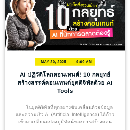
สเปกชัดเจน) งานเสร็จเรียบร้อย มีรายละเอียด
Experience) การใส่ใจตั้งแต่การต้อนรับไปจนถึง
เนี้ยบ มีมาตรฐานความปลอดภัย
แนะนำ: โชว์
ช่วงท้ายของมื้ออาหาร เพื่อให้ลูกค้ารู้สึกถึงความ
กระบวนการทำงาน และยี่ห้อวัสดุที่คุณเลือกใช้
พิเศษและแตกต่างในทุกครั้งที่มาทาน จดจำราย
เพื่อเพิ่มความมั่นใจให้กับลูกค้า ความน่าเชื่อถือ
ละเอียดเล็กๆ ที่มีความหมายสำหรับลูกค้า ไม่ว่า
และความโปร่งใส ความเชื่อมั่นเป็นสิ่งสำคัญมาก
จะเป็นโต๊ะที่นั่งประจำ เมนูโปรด หรือรสชาติที่ชื่น
สำหรับการว่าจ้างผู้รับเหมา โดยเฉพาะในยุคที่ผู้
ชอบ เช่น เผ็ดน้อยหรือไม่ใส่ผงชูรส เพื่อมอบ
บริโภคกังวลเรื่อง “โดนเท” หรือ “ทิ้งงานกลาง
ประสบการณ์ที่ตรงใจและอบอุ่น 2. รักษาคุณภาพ
ทาง” ผู้รับเหมาจึงต้องสร้างความชัดเจนให้แก่
อาหารและรสชาติให้ “คงที่” เราเชื่อว่าไม่มีอะไร
MAY 30, 2025
9:00 AM
ลูกค้า มีบริษัทหรือทีมงานที่ติดต่อได้จริง มี
ทำให้ลูกค้าผิดหวังไปมากกว่าอาหารที่รสชาติ
เอกสารสัญญาที่ชัดเจน ไม่ทิ้งงาน / ทำงานตาม
เปลี่ยนไป ความเสถียรของรสชาติและคุณภาพ
AI ปฏิวัติโลกคอนเทนต์! 10 กลยุทธ์
กำหนดเวลา
แนะนำ: โปรโมตความน่าเชื่อถือ
คือจุดแข็งสำคัญของร้านอาหาร เพราะนั่นคือสิ่งที่
สร้างสรรค์คอนเทนต์ยุคดิจิทัลด้วย AI
ผ่านผลงาน, ใบอนุญาต, รีวิว และความโปร่งใสใน
ทำให้ลูกค้ามั่นใจว่า… ทุกครั้งที่กลับมา จะได้รับ
Tools
การสื่อสาร ระยะเวลาในการทำงาน เวลาคือสิ่ง
ประสบการณ์ที่ดีเหมือนเดิม 3. ใช้ Loyalty
มีค่า ลูกค้าจึงมักเลือกผู้รับเหมาที่สามารถทำงาน
Program และระบบสะสมแต้ม เพราะคนเราชอบ
ได้ตามไทม์ไลน์ที่วางไว้ งานเสร็จตรงเวลา ไม่
ความรู้สึกว่า “ได้รับสิทธิพิเศษ” การออกแบบ
ในยุคดิจิทัลที่ทุกอย่างขับเคลื่อนด้วยข้อมูล
เลื่อนส่งมอบโดยไม่มีเหตุผล มีการอัปเดตความคืบ
Loyalty Program ที่ตอบโจทย์ จึงเป็นอีกหนึ่ง
และความเร็ว AI (Artificial Intelligence) ได้ก้าว
หน้าอย่างสม่ำเสมอ
แนะนำ: ทำแผนงาน
กลยุทธ์ที่ช่วยสร้างความผูกพันระหว่างร้านกับ
เข้ามาเปลี่ยนแปลงภูมิทัศน์ของการสร้างคอน
คร่าวๆ มี Timeline การทำงานให้ลูกค้าดูก่อนเริ่ม
ลูกค้าได้อย่างดีเยี่ยม ไม่ว่าจะเป็นการสะสมแต้ม
เทนต์อย่างแท้จริง ไม่ใช่แค่กระแสที่ผ่านมาแล้ว