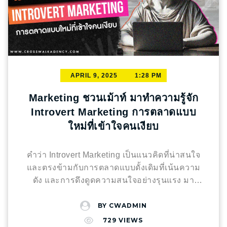
เสมือนผู้ช่วยนักเขียนอัจฉริยะ ที่สามารถสร้างร่าง
วางแผนและดำเนินการอย่างมีกลยุทธ์ ดังนี้ การ
มี “ลูกค้าประจำ” ไม่ใช่เรื่องยาก หากคุณรู้วิธีดูแล
แรกของเนื้อหาได้อย่างรวดเร็ว เพิ่มประสิทธิภาพ
เลือก Influencer ที่เหมาะสม: นี่คือขั้นตอนแรกที่
เขาอย่างต่อเนื่อง
ในการผลิตคอนเทนต์อย่างมาก อย่างไรก็ตาม
สำคัญที่สุด เปรียบเสมือนการเลือกคู่ค้าที่ใช่ หาก
การตรวจสอบและปรับปรุงโดยมนุษย์ยังคงสำคัญ
เลือกผิดชีวิตเปลี่ยน! โดยพิจารณาจาก กลุ่มเป้า
เพื่อเติมเต็มเอกลักษณ์และน้ำเสียงของแบรนด์
หมายที่ตรงกัน: ผู้ติดตามของ Influencer ต้อง
การสร้าง Visual Content ด้วย AI: ภาพและวิดีโอ
เป็นกลุ่มเป้าหมายหลักของแบรนด์ Engagement
APRIL 9, 2025
1:28 PM
ที่น่าสนใจคือหัวใจสำคัญของคอนเทนต์ยุคใหม่ AI
Rate ที่ดี: อัตราการมีส่วนร่วมของผู้ติดตามกับ
Tools เช่น DALL-E 2 และ Canva ช่วยให้การ
คอนเทนต์ของ Influencer บ่งบอกถึงความสนใจ
Marketing ชวนเม้าท์ มาทำความรู้จัก
สร้างสรรค์ภาพและวิดีโอเป็นเรื่องง่ายและรวดเร็ว
และความสัมพันธ์ที่แท้จริง สไตล์การนำเสนอที่
Introvert Marketing การตลาดแบบ
แม้ผู้ที่ไม่มีทักษะด้านการออกแบบก็สามารถ
สอดคล้องกับแบรนด์: น้ำเสียงและวิธีการสื่อสาร
ใหม่ที่เข้าใจคนเงียบ
สร้างสรรค์ Visual Content ที่น่าประทับใจได้ การ
ของ Influencer ต้องเข้ากับภาพลักษณ์ของแบรนด์
ทำ SEO ด้วย AI Tools: การทำให้คอนเทนต์
การวางแผนกลยุทธ์ที่รอบคอบ: กำหนดทิศทาง
ปรากฏบนหน้าแรกของ Search Engine เป็นสิ่ง
ของแคมเปญให้ชัดเจน กำหนดเป้าหมาย:
คำว่า Introvert Marketing เป็นแนวคิดที่น่าสนใจ
สำคัญ AI Tools อย่าง SEMrush และ Surfer SEO
ต้องการเพิ่มการรับรู้แบรนด์ เพิ่มยอดขาย สร้าง
และตรงข้ามกับการตลาดแบบดั้งเดิมที่เน้นความ
ช่วยวิเคราะห์คีย์เวิร์ด ปรับปรุง On-Page SEO
Engagement หรือโปรโมทคอนเทนต์ เลือก
ดัง และการดึงดูดความสนใจอย่างรุนแรง มา
วิเคราะห์คู่แข่ง และสร้างเนื้อหาที่ครอบคลุม เพื่อ
แพลตฟอร์ม: ช่องทางไหนที่กลุ่มเป้าหมายของคุณ
ทำความเข้าใจรายละเอียดกันก่อน แล้วค่อย
เพิ่มโอกาสในการติดอันดับสูงและเข้าถึงกลุ่มเป้า
ใช้งานมากที่สุด กำหนดประเภทของคอนเทนต์:
เปรียบเทียบกับแนวทางอื่นๆ ให้เห็นภาพชัดเจน
BY
CWADMIN
หมายที่ใช่ การสร้าง Personalized Content ด้วย
วิดีโอ รีวิว รูปภาพ หรือการ Live สด วางแผน
Introvert Marketing คืออะไร? Introvert
729
VIEWS