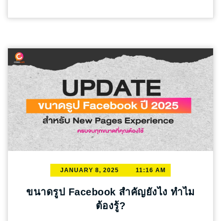
AI: AI วิเคราะห์ข้อมูลผู้ใช้งาน สร้างโปรไฟล์ และ
ระยะเวลา: แคมเปญควรมีระยะเวลานานเท่าใด
marketing คือกลยุทธ์การตลาดที่ออกแบบมาเพื่อ
นำเสนอเนื้อหาที่ปรับให้เหมาะสมกับความสนใจ
การสร้างสรรค์คอนเทนต์ที่น่าสนใจ: ทำงานร่วม
เข้าถึงและดึงดูดกลุ่มลูกค้าที่เป็น introvert หรือผู้ที่
และพฤติกรรมของแต่ละบุคคล รวมถึงการสร้าง
กับ Influencer อย่างใกล้ชิดเพื่อให้ได้คอนเทนต์ที่
มีลักษณะนิสัยขี้อายหรือไม่ชอบความสนใจมาก
Dynamic Content และ Personalized Email
โดดเด่น ดึงดูดและน่าสนใจ: คอนเทนต์ต้องสร้าง
เกินไป ในขณะที่การตลาดทั่วไปอาจจะเน้นการก
Campaigns เพื่อเพิ่มความผูกพันกับผู้ใช้งานและ
ความสนใจและกระตุ้นให้เกิดการมีส่วนร่วม
ระตุ้นความสนใจและการมีปฏิสัมพันธ์ในรูปแบบที่
กระตุ้นยอดขาย การทำ Content Curation ด้วย
สื่อสารถึงคุณค่าของแบรนด์อย่างเป็นธรรมชาติ:
ชัดเจน เช่น การจัดกิจกรรมหรือการโฆษณาที่
AI: การคัดเลือกเนื้อหาที่มีคุณค่าจากหลากหลาย
เน้นประโยชน์และคุณสมบัติของสินค้า/บริการ
โดดเด่น Introvert marketing จะเน้นการให้ข้อมูล
แหล่งมานำเสนอแก่ผู้อ่านเป็นเรื่องง่ายด้วย AI
อย่างแนบเนียน ให้ Influencer มีอิสระในการ
ที่เป็นประโยชน์ ช่วยให้ลูกค้ารู้สึกสบายใจ และ
Tools เช่น Feedly AI และ Curata ที่ช่วยค้นหา
สร้างสรรค์: เคารพสไตล์และความคิดสร้างสรรค์
ไม่รู้สึกกดดันที่จะต้องมีปฏิสัมพันธ์หรือแสดงออก
คัดกรอง สรุป จัดหมวดหมู่ และนำเสนอเนื้อหาที่
ของ Influencer เพื่อให้คอนเทนต์ดูเป็นธรรมชาติ
มากเกินไป กลยุทธ์นี้อาจจะรวมถึง: การให้ข้อมูล
ทันสมัยได้อย่างมีประสิทธิภาพ ช่วยประหยัดเวลา
และน่าเชื่อถือ การติดตามและวิเคราะห์ผลลัพธ์
ที่ชัดเจนและมีคุณค่า การใช้เนื้อหาที่สามารถเข้า
และมอบข้อมูลที่เป็นประโยชน์ การสร้าง
อย่างต่อเนื่อง: การวัดผลคือสิ่งสำคัญที่จะบอกว่า
ถึงได้ง่ายและไม่รบกวน การสร้างสภาพแวดล้อม
Interactive Content ด้วย AI: AI สร้างสรรค์
แคมเปญประสบความสำเร็จหรือไม่ ติดตามตัวชี้
ที่ปลอดภัยและไม่เป็นการบังคับ ลักษณะเด่นของ
Interactive Content ที่น่าสนใจ เช่น Chatbots
วัด (Metrics): ดูจำนวน Reach, Impressions,
Introvert Marketing น้ำเสียง: สุภาพ จริงใจ ไม่กระ
JANUARY 8, 2025
11:16 AM
และ Personalized Quizzes เพื่อยกระดับการมี
Engagement, คลิก, Conversion, ยอดขาย และ
โตกกระตาก การสื่อสาร: เน้นเขียนที่มีคุณค่า ไม่
ส่วนร่วมของผู้ชม สร้างประสบการณ์ที่น่าจดจำ
อื่นๆ ที่เกี่ยวข้องกับเป้าหมาย วิเคราะห์ข้อมูล:
หวือหวา เช่น บทความ ลิสต์อีเมล บล็อก เนื้อหา:
ขนาดรูป Facebook สำคัญยังไง ทำไม
และเพิ่มปฏิสัมพันธ์กับแบรนด์อย่างมีประสิทธิภาพ
ทำความเข้าใจว่าอะไรที่ได้ผลดีและอะไรที่ควร
เชิงลึก เจาะใจ เจาะความรู้สึก ตอบโจทย์เฉพาะ
ต้องรู้?
การวัดผลและปรับปรุง Content ด้วย AI: AI Tools
ปรับปรุง ปรับปรุงกลยุทธ์: นำข้อมูลที่ได้มาปรับ
กลุ่ม กลยุทธ์: คอนเทนต์มาร์เก็ตติ้ง, SEO, email,