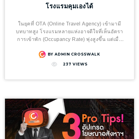
โรงแรมคุมเองได้
ใช้จ่าย” ให้เป็น “การลงทุน” ต้องเริ่มจาก 5 เสา
หลักนี้: Audience ต้อง “ใช่” มากกว่า “ใหญ่” ยอด
ติดตามหลักแสนอาจสู้หลักหมื่นที่ “ตรงกลุ่ม” ไม่ได้
ในยุคที่ OTA (Online Travel Agency) เข้ามามี
สิ่งที่คุณต้องเจาะลึกคือ Demographics: เพศ อายุ
บทบาทสูง โรงแรมหลายแห่งอาจดีใจที่เห็นอัตรา
และที่อยู่ของฐานแฟนคลับ Buying Power:
การเข้าพัก (Occupancy Rate) พุ่งสูงขึ้น แต่เมื่อ
พฤติกรรมการซื้อของแฟนคลับกลุ่มนั้นๆ Tip: บาง
หักลบกลบหนี้แล้วกลับพบว่า “ยอดจองเพิ่มขึ้น…
ครั้ง Micro หรือ Nano Influencer มีความสัมพันธ์
BY
ADMIN CROSSWALK
แต่กำไรกลับไม่เติบโตตาม” คำถามสำคัญที่ผู้
ที่ใกล้ชิดกับผู้ติดตาม (Intimacy) สูงกว่าดาราใหญ่
ประกอบการโรงแรมยุคใหม่ต้องตอบให้ได้คือ คุณ
237
VIEWS
ทำให้เกิดการซื้อตามได้ง่ายกว่า Content Style
กำลังสร้างธุรกิจที่ยั่งยืน หรือเป็นเพียงแค่ผู้เช่า
ต้อง “ขายของเป็น” (Convertible Content)
พื้นที่ขายบนแพลตฟอร์มของคนอื่น? ปัญหาของ
Influencer ที่ดีต้องสวมหมวกนักขายในคราบนัก
การพึ่งพา OTA มากเกินไป: ความเสี่ยงที่โรงแรม
เล่าเรื่องได้แนบเนียน มีการสร้าง Storytelling ที่
มองข้าม แม้ OTA จะช่วยสร้าง Visibility (การ
เชื่อมโยง Pain Point ของลูกค้าเข้ากับสินค้า รีวิว
มองเห็น) ได้รวดเร็ว แต่การฝากชีวิตไว้กับ
แล้วดูจริงใจ (Authenticity) จนคนรู้สึกว่า “ต้อง
แพลตฟอร์มเดียวอาจนำมาซึ่งปัญหาเรื้อรอย ดังนี้:
ลอง” เปลี่ยนความสนใจ (Attention) ให้เป็น การ
ค่าคอมมิชชั่นสูง: ต้องแบ่งรายได้ 15–25% ต่อทุก
ตัดสินใจ (Decision) Engagement ต้อง “มี
การจอง Data Gap: ไม่สามารถเข้าถึงข้อมูลลูกค้า
คุณภาพ” เลิกดูแค่จำนวนตัวเลข แต่ให้ดู “คุณภาพ
(Customer Data) เพื่อนำไปทำการตลาดต่อได้
บทสนทนา” มีคนถามพิกัดสินค้าไหม? มีการแชร์