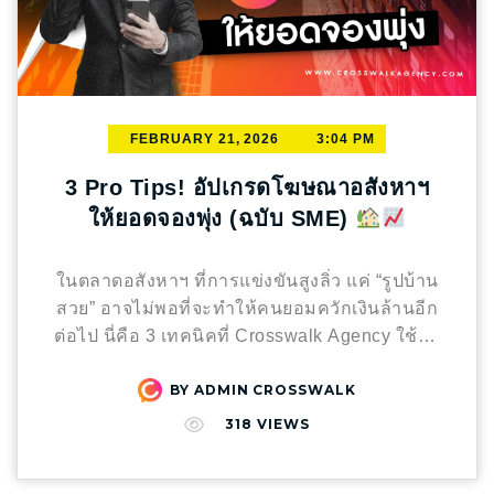
สงครามราคา: ถูกบีบให้เข้าร่วมแคมเปญลดราคา
ประสบการณ์การใช้จริงในคอมเมนต์หรือไม่?
เพื่อแย่งชิงลำดับการมองเห็น Brand Awareness
Influencer มีการโต้ตอบกับแฟนคลับเพื่อปิดการ
ต่ำ: ลูกค้าจดจำเพียงชื่อแอปที่ใช้จอง แต่จำชื่อ
ขายแทนแบรนด์หรือไม่? Brand Fit สำคัญกว่า
โรงแรมไม่ได้ Direct Booking คืออะไร? ทำไมถึง
ความดัง Influencer คือกระบอกเสียงของแบรนด์
เป็นทางรอดของโรงแรมยุคใหม่ Direct Booking
หากคุณขายสินค้าสายลีน แต่จ้างคนชอบรีวิว
FEBRUARY 21, 2026
3:04 PM
คือ การที่ลูกค้าจองห้องพักผ่านช่องทางที่โรงแรม
บุฟเฟต์มาพูด ต่อให้ดังแค่ไหน ความน่าเชื่อถือ
เป็นเจ้าของโดยตรง (Owned Media) เช่น เว็บไซต์
3 Pro Tips! อัปเกรดโฆษณาอสังหาฯ
(Credibility) ก็จะหายไปในทันที คิดเป็น
โรงแรม, Facebook Page, LINE Official หรือ
ให้ยอดจองพุ่ง (ฉบับ SME)
“Customer Journey” ไม่ใช่โพสต์เดียวจบ อย่าหวัง
ระบบจองออนไลน์ (Booking Engine) ของแบรนด์
พึ่ง One-hit Wonder การตลาดที่ได้ผลต้องมีการ
เอง การเพิ่มสัดส่วนการจองตรง ไม่ได้เป็นเพียง
วางแผนเป็นระบบ: Awareness: ใช้คนดังสร้าง
การเลี่ยงค่าคอมมิชชั่น แต่คือการสร้าง “สินทรัพย์
ในตลาดอสังหาฯ ที่การแข่งขันสูงลิ่ว แค่ “รูปบ้าน
กระแส Consideration: ใช้ Micro-influencer ย้ำ
ดิจิทัล” ที่มั่นคงให้กับธุรกิจ 4 เหตุผลที่ Direct
สวย” อาจไม่พอที่จะทำให้คนยอมควักเงินล้านอีก
ความน่าเชื่อถือ Conversion: ใช้ Ads ยิงย้ำคอน
Booking คือ Game Changer ครอบครองข้อมูล
ต่อไป นี่คือ 3 เทคนิคที่ Crosswalk Agency ใช้ใน
เทนต์ที่ Performance ดีเพื่อปิดยอด ทางลัดของ
ลูกค้า (First-party Data): คุณจะได้ชื่อ เบอร์โทร
การปั้นโฆษณาให้โดดเด่นและปิดการขายได้จริง
แบรนด์ยุคใหม่ One-Stop Influencer Marketing
และพฤติกรรมลูกค้า เพื่อนำไปทำ CRM หรือยิง
BY
ADMIN CROSSWALK
ครับ 1. เลิกขาย “พื้นที่” แต่ให้ขาย “ไลฟ์สไตล์”
ความยุ่งยากที่สุดของการทำ Influencer
โฆษณา Retargeting กลับไปหาลูกค้าเก่าได้อย่าง
(Selling the Lifestyle)
ปัญหา: โฆษณา
318
VIEWS
Marketing คือการจัดการกับ “คน” และ “เวลา”
แม่นยำ ลดต้นทุนการตลาดระยะยาว: เมื่อมีฐาน
ทั่วไปมักลงภาพบ้านเปล่าๆ หรือแปลนห้องที่ดูแข็ง
แทนที่จะต้องปวดหัวกับการส่งบรีฟและตามงาน
ข้อมูล (Database) ของตัวเอง คุณจะไม่ต้องเสีย
ทื่อ ซึ่งคนดูจินตนาการไม่ออกว่าอยู่แล้วจะเป็น