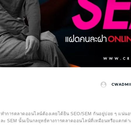
CWADMI
ารทำการตลาดออนไลน์ต้องเคยได้ยิน SEO/SEM กันอยู่บ่อย ๆ แน่นอน
และ SEM นั้นเป็นกลยุทธ์ทางการตลาดออนไลน์ที่เหมือนหรือแตกต่างกั