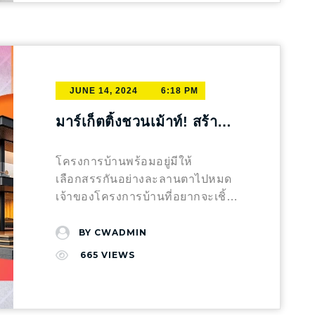
ออนไลน์ที่ช่วยให้ผู้บริโภคสามารถ
ผ่านข้อมูล โซเชียลมีเดียมีเครื่องมือ
เข้าถึงข้อมูลของเราได้อย่างง่ายดาย
ที่ช่วยให้เราเก็บข้อมูลและวิเคราะห์
นอกจากนี้เว็บไซต์ยังเป็น
พฤติกรรมของผู้บริโภคได้ ตัวอย่าง
แพลตฟอร์มที่ให้เราควบคุมเนื้อหา
เช่น การใช้ Google Analytics หรือ
ได้อย่างเต็มที่ ซึ่งเป็นสิ่งสำคัญใน
Facebook Insights จะช่วยให้เรา
JUNE 14, 2024
6:18 PM
การทำ SEO เพราะเนื้อหาที่มี
เข้าใจว่าผู้บริโภคมีความสนใจ
คุณภาพสามารถช่วยให้เว็บไซต์ของ
อย่างไร พวกเขาใช้เวลาบนเพจหรือ
มาร์เก็ตติ้งชวนเม้าท์! สร้าง
เราติดอันดับได้ดีขึ้น และนอกเหนือ
โพสต์ของเรามากน้อยแค่ไหน
Content มัดใจลูกค้าอยากมี
จากนั้นการมีเว็บไซต์ที่ดีเรายัง
ข้อมูลเหล่านี้จะช่วยให้เราปรับ
บ้าน
โครงการบ้านพร้อมอยู่มีให้
สามารถนำไปทำ SEM ได้อีกด้วย ดู
เนื้อหาให้ตรงกับความต้องการของผู้
เลือกสรรกันอย่างละลานตาไปหมด
ความแตกต่างได้ที่บทความนี้เลย
บริโภคได้ดียิ่งขึ้น และสามารถนำไป
เจ้าของโครงการบ้านที่อยากจะเชิ้อ
แฝดคนละฝา SEO+SEM ต่างกัน
วางแผน การตลาด เพื่อนำเสนอข้อ
เชิญให้ลูกค้าที่อยากมีบ้านเป็นของ
อย่างไร ทำไมการมีเว็บไซต์ถึง
มุลให้ตรงกลุ่มเป้าหมายและตรงกับ
ตัวเองเข้ามาเยี่ยมชมบ้านในฝันก็
BY
CWADMIN
สำคัญในการทำ SEO ในยุคนี้? ปรับ
ความต้องการของกลุ่มเป้าหมายได้
ต้องมีกลยุทธ์สร้างคอนเทนต์ให้มัด
ปรุงอัลกอริทึมของเครื่องมือค้นหา:
665
VIEWS
ดียิ่งขึ้น ให้ลูกค้าร่วม Reaction กับ
ใจลูกค้ากันหน่อย วันนี้ Crosswalk
เว็บไซต์ที่มีการออกแบบและเนื้อหา
แบรนด์หรือสินค้า เพื่อสร้างความ
มาเม้าท์ทริคสร้าง Content สำหรับ
ที่ดีสามารถช่วยให้ Google รัก
คุ้นชิน การใช้โพลล์, ไลฟ์สตรีม,
ธุรกิจ Real Estate ให้มัดใจลูกค้า
เว็บไซต์ของเรามากขึ้น สร้างความ
และ Q&A ในโซเชียลมีเดียช่วยให้