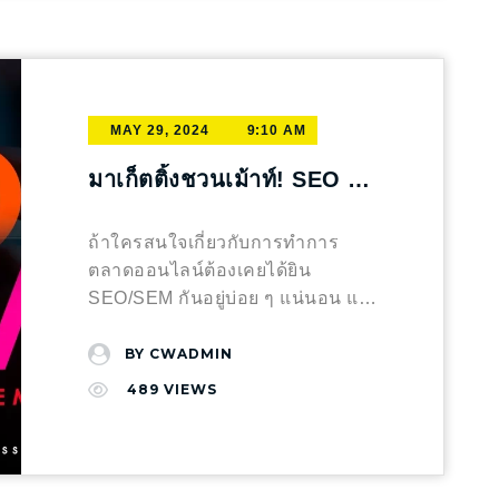
ตั้งแต่แรกเห็นกัน CRM ช่วยเพิ่ม
น่าเชื่อถือและเพิ่มความมั่นใจให้กับ
เกิดการโต้ตอบระหว่างแบรนด์และผู้
ความรัดกุมกลุ่มเป้าหมาย การนำ
ลูกค้า: เว็บไซต์ที่มีการจัดการข้อมูล
บริโภค การมีส่วนร่วมเหล่านี้ทำให้ผู้
ข้อมูลเกี่ยวกับลูกค้าจากระบบ CRM
ที่ดีและน่าเชื่อถือสามารถสร้าง
บริโภครู้สึกเหมือนได้มีส่วนร่วมใน
(Customer Relationship
ความมั่นใจให้กับลูกค้าได้มากยิ่งขึ้น
การสร้างหรือการเลือกผลิตภัณฑ์
Management) มาช่วยวิเคราะห์จะ
ให้ข้อมูลที่สมบูรณ์และละเอียดยิ่ง
MAY 29, 2024
9:10 AM
ซึ่งสามารถสร้างความไว้วางใจและ
ช่วยให้เจอกลุ่มเป้าหมายที่ชัดเจน
ขึ้น: ลูกค้าสามารถเข้าถึงข้อมูลของ
กระตุ้นให้พวกเขาตัดสินใจซื้อได้เร็ว
มากยิ่งขึ้น ช่วยเพิ่มประสิทธิภาพใน
มาเก็ตติ้งชวนเม้าท์! SEO /
สินค้าหรือบริการได้อย่างครบถ้วน
ขึ้น ใช้ VDO และสร้าง Storytelling
หารทำคอนเทนต์ให้โดนใจลูกค้า
และเข้าใจง่าย เทคนิคการทำ SEO
SEM แฝดคนละฝา Online
ให้เกิดความรู้สึกอินกับสินค้า วิดีโอ
มากยิ่งขึ้น ยกตัวอย่างเช่น ข้อมูล
โดยไม่มีเว็บไซต์ ถึงแม้การมี
Marketing
ถ้าใครสนใจเกี่ยวกับการทำการ
และสตอรี่ในโซเชียลมีเดียเป็นวิธีที่ดี
จาก CRM ระบุว่าลูกค้าในพื้นที่ที่
เว็บไซต์จะมีประโยชน์มากสำหรับ
ตลาดออนไลน์ต้องเคยได้ยิน
ในการเล่าเรื่องราวของแบรนด์และ
สนใจโครงการบ้านเป็นพนักงงา
การทำ SEO แต่ก็มีบางเคสที่ไม่
SEO/SEM กันอยู่บ่อย ๆ แน่นอน แต่
ผลิตภัณฑ์ การเล่าเรื่องที่ดึงดูดใจ
นออฟฟิศ อายุ 25 – 35 ปี อาจจะทำ
จำเป็นต้องมีเว็บไซต์: โซเชียลมีเดีย:
เชื่อว่าหลายคนอาจจะยังไม่รู้ว่า
ช่วยให้ผู้บริโภคเห็นประโยชน์และ
คอนเทนต์ที่เชื่อมโยงไลฟ์สไตล์ของ
สร้างโปรไฟล์ในแพลตฟอร์มโซเชีย
SEO และ SEM นั้นเป็นกลยุทธ์
BY
CWADMIN
คุณค่าของสินค้า นอกจากนี้ยังช่วย
คนวัยนี้ และให้ความรู้เกี่ยวกับการ
ลมีเดียและใช้เทคนิค SEO เช่น การ
ทางการตลาดออนไลน์ที่เหมือนหรือ
ให้ผู้บริโภคเกิดอารมณ์และความ
489
VIEWS
วางแผนการซื้อบ้านหลังแรก เป็นต้น
ใช้คำหลักที่เกี่ยวข้องในโพสต์
แตกต่างกันยังไง วันนี้มาเม้าท์มอ
รู้สึกที่ดีต่อแบรนด์ ซึ่งอาจนำไปสู่
เอกลักษณ์ของบ้าน จุดเด่นของ
Google My Business: สำหรับธุรกิจ
ยกันจ้า SEO (Search Engine
การตัดสินใจซื้อได้เร็วขึ้น ใช้ Ads
โครงการดึงออกมาให้ชัด โครงการ
ท้องถิ่น การใช้ Google My
Optimization) – การใช้ Keyword ที่
Campaign และ Influencer กระตุ้น
บ้านแต่ละโครงการมีจุดเด่นที่อาจ
Business เป็นวิธีที่ดีในการเพิ่มการ
เหมาะสมกับตัวธุรกิจที่ ‘ลูกค้า’ หรือ
ความรู้สึกต้องการซื้อ โฆษณาที่