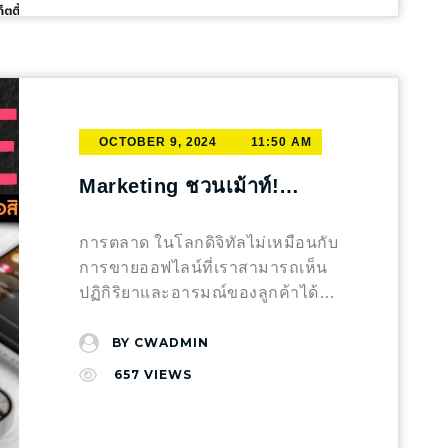
ค้นหาคำตอบว่าการมีเว็บไซต์นั้น
จำเป็นต่อการทำ SEO อย่างไรและ
ทำไมถึงสำคัญต่อธุรกิจของเรา
Search Engine Optimization คือ
อะไร? ก่อนจะเข้าใจถึงความสำคัญ
ของเว็บไซต์กับการทำ Search
OCTOBER 9, 2024
11:50 AM
Engine Optimization มาทำความ
เข้าใจกันก่อนว่า Search Engine
Marketing ชวนเม้าท์!
Optimization คือการปรับแต่ง
เทคนิคการตลาดกับการใช้
เว็บไซต์ให้ติดอันดับในเครื่องมือ
Social Media ให้ลูกค้า
การตลาด ในโลกดิจิทัลไม่เหมือนกับ
ค้นหา เช่น Google หรือ Bing โดย
ตัดสินใจซื้อสินค้าได้เร็วขึ้น
การขายออฟไลน์ที่เราสามารถเห็น
เน้นที่การเพิ่มความเห็นได้ภายใต้คำ
ปฏิกิริยาและอารมณ์ของลูกค้าได้
ค้นที่เกี่ยวข้องกับบริการหรือสินค้าที่
โดยตรง การขายออนไลน์ผ่านโซ
เรานำเสนอ ซึ่งเป็นวิธีที่ช่วยเพิ่มการ
เชียลมีเดียท้าทายขึ้นเพราะเราไม่ได้
BY
CWADMIN
เข้าชมเว็บไซต์และโอกาสในการ
เจอกับลูกค้าตัวต่อตัว แต่มีเทคนิค
657
VIEWS
แปลงผู้เข้าชมเป็นลูกค้า เว็บไซต์
การตลาด ที่สามารถช่วยให้เราเข้า
สำคัญอย่างไร? การมีเว็บไซต์เป็น
ถึงและกระตุ้นให้ลูกค้าตัดสินใจซื้อ
ฐานข้อมูลของแบรนด์ในโลก
สินค้าได้เร็วขึ้น การเข้าใจผู้บริโภค