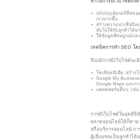
ทำไมการมีเว็บไซต์ถึง
ปรับปรุงอัลกอริทึมขอ
เรามากขึ้น
สร้างความน่าเชื่อถือแ
มั่นใจให้กับลูกค้าได้มา
ให้ข้อมูลที่สมบูรณ์แล
เทคนิคการทำ SEO โดยไ
ถึงแม้การมีเว็บไซต์จะ
โซเชียลมีเดีย: สร้าง
Google My Business: 
Google Maps และการ
แพลตฟอร์มอื่นๆ: เช่น 
การมีเว็บไซต์ในยุคดิจ
ตลาดออนไลน์ได้ก็ตาม แ
หรือบริการออนไลน์ กา
ผู้เยี่ยมชมเป็นลูกค้าได