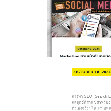
OCTOBER 18, 2024
การทำ SEO (Search Engi
กลยุทธ์ที่สำคัญสำหรับ
ตัวเองจริงๆ ไหม?” บท