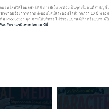
ไลน์ให้ได้ผลลัพธ์ที่ดี การมีเว็บไซต์จึงเป็นจุดเริ่มต้นที่สำคัญที
ชี่ยวชาญเรื่องการตลาดทั้งออนไลน์และออฟไลน์มากกว่า 10 ปี พร้อม
ทีม Production คุณภาพให้บริการ ไม่ว่าจะแบรนด์เล็กหรือแบรนด์ใ
มรับราคาพิเศษคลิกเลย ที่นี้