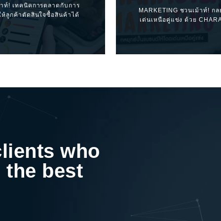
ท์! เทคนิคการตลาดกับการ
MARKETING ชวนเม้าท์! กลยุ
ลูกค้าตัดสินใจซื้อสินค้าได้
เด่นเหนือคู่แข่ง ด้วย C
clients who
 the best