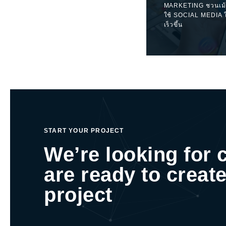
MARKETING ชวนเม้า
ใช้ SOCIAL MEDIA ให้
เร็วขึ้น
START YOUR PROJECT
We’re looking for 
are ready to create
project