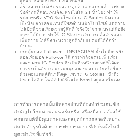
ลูกค้าได้ด้วยฟีเจอร์ Q&A อีกด้วย
สร้างความใกล้ชิดระหว่างลูกค้าและแบรนด์ – เพราะ
ข้อจำกัดที่คอนเทนต์จะหายไปใน 24 ชั่วโมง ทำให้
รูปภาพหรือ VDO ที่จะโพสต์บน IG Stories มีความ
เป๊ะน้อยกว่าคอนเทนต์โพสต์บนหน้าโปรไฟล์ แต่ความ
ไม่เป๊ะนี้ช่วยเพิ่มความรู้สึกที่ ‘จริงใจ’ จากแบรนด์สื่อถึง
user ได้ดีกว่า ทำให้ IG Stories สามารถสื่อสารและ
เพิ่มความใกล้ชิดระหว่างลูกค้ากับแบรนด์ได้ดีกว่า
นั่นเอง
กระตุ้นยอด Follower – INSTAGRAM นั้นไม่มีการยิง
แอดเพิ่มยอด Follower ได้ การทำกิจกรรมเพิ่มเพิ่ม
ยอดฯ ผ่าน IG Stories จึงเป้นอีกหนึ่งกลยุทธ์ที่ได้ผล
อาจจะเป็นกิจกรรมร่วมสนุกแจกของรางวัลหรืออื่น ๆ
ด้วยคอนเทนต์ที่น่าดึงดูด เพราะ IG Stories เข้าถึง
User ได้ดีว่าโพสต์ปกติที่ไม่ได้ Boost อยู่แล้วนั่นเอง
การทำการตลาดนั้นมีหลายส่วนที่ต้องทำร่วมกัน ข้อ
สำคัญไม่ใช่แค่แพลตฟอร์มหรือเครื่องมือ แต่ต้องใช้
คอนเทนต์ที่มีคุณภาพและกลยุทธ์การตลาดที่เหมาะ
สมกับตัวธุรกิจด้วย การทำการตลาดที่สำเร็จจึงไม่มี
สูตรสำเร็จที่แท้จริง