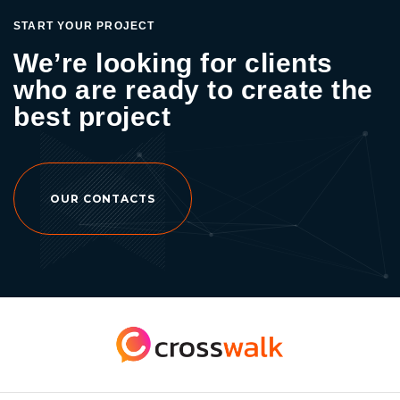
ได้ในวงกว้าง รวมทั้งช่วยกระตุ้นให้ User เกิดการ
START YOUR PROJECT
ซื้อสินค้าจากคอนเทนต์ของแบรนด์ได้โดยตรงอีก
We’re looking for clients
ด้วย โอกาสทองในการทำการตลาที่จะเชื่อมโยง
who are ready to create the
กับ “ลูกค้า” ที่ดูคอนเทนต์ และซื้อสินค้าจบได้ใน
แอปฯ เดียว สิ่งที่น่าจับตามองเพราะนอกจาก
best project
แบรนด์หรือธุรกิจทั่วไปกำลังทยอยเข้าร่วมแล้ว
เหล่าบรรดา High-end Brand อาทิเช่น CHANEL,
GUCCI และอื่น ๆ ก็ทยอยเข้าร่วมกับ TikTok แล้ว
เหมือนกัน หรือในอนาคตอันใกล้อาจจะมีฟีเจอร์
OUR CONTACTS
ใหม่ ๆ ที่ล้ำหน้าเพิ่มเติมขึ้นอีกก็เป็นได้ อยากสร้าง
ร้านค้าหรือเปิดตลาดใหม่ให้กับแบรนด์บนโลก
ออนไลน์ Crosswalk Agency พร้อมซัพพอร์ตและ
ให้คำปรึกษาเรื่องการยิง Ads และคอนเทนต์ที่ดี
สำหรับสำหรับคลีนิกความงาม ด้วยความ
เชี่ยวชาญเรื่องการตลาดทั้งออนไลน์และออฟไลน์
มากกว่า 10 ปี พร้อมช่วยสร้าง Branding วางแพ
ลน Marketing และมีทีม Production คุณภาพให้
บริการเพื่อสร้างสรรค์ธุรกิจของคุณให้เติบโต