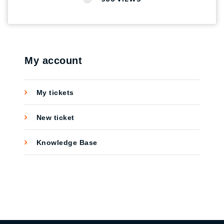
เนื่อง รวมทั้งยังมีในเรื่องของ Search Engine ที่
พัฒนาอย่างต่อเนื่อง จากแพลตฟอร์มโซเชียลมี
เดียสำหรับคอนเทนต์สนุกสนานเพลิดเพลินสู่การ
เป็น Market Place ที่ก้าวเข้าสู่ E-commerce บน
My account
แอปพลิเคชั่นเดียวด้วยฟีเจอร์ TikTok Shop เคย
มั้ยดูคลิปหรือคอนเทนต์แล้วอยากได้ของตาม…
ถ้าเป็นเมื่อก่อนอาจจะต้องออกจาก Social Media
My tickets
แล้วไปกดซื้อในแอปฯ E-commerce อื่น ๆ แต่
TikTok ได้เพิ่มฟีเจอร์ TikTok Shop สำหรับคนรัก
New ticket
การช้อปปิ้ง แค่เจ้าของคลิปติดตะกร้าเอาไว้ใน
คลิป…คนดูเสร็จปุ้ปกดซื้อได้ปั๊ป! ไม่ต้องออกจาก
Knowledge Base
แอป สะดวกสุด ๆ แค่กดปุ่ม “ซื้อ” ได้ทันที อีกทั้ง
TikTok ยังมีความแนบเนียนในการสร้าง Sponsor
Post ที่ user แทบจะไม่รู้สึกเลยว่าโดนยิง Ads อยู่
เพราะ AI ที่มักจะสรรหาคอนเทนต์ที่ถูกจริตมาให้
เสมอ ๆ ซึ่งเป็นประโยชน์ในการทำการตลาดมาก
ๆ การเปิดร้านบน TikTok จึงเป็นการเปิดโอกาส
การเข้าถึงกลุ่มลูกค้าโดยตรงและขยายฐานลูกค้า