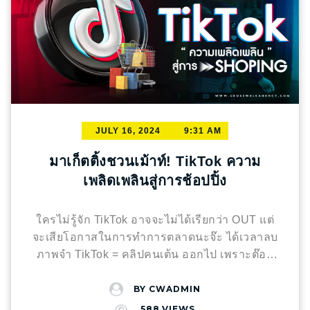
JULY 16, 2024
9:31 AM
มาเก็ตติ้งชวนเม้าท์! TikTok ความ
เพลิดเพลินสู่การช้อปปิ้ง
ใครไม่รู้จัก TikTok อาจจะไม่ได้เรียกว่า OUT แต่
จะเสียโอกาสในการทำการตลาดนะจ๊ะ ได้เวลาลบ
ภาพจำ TikTok = คลิปคนเต้น ออกไป เพราะต๊อก
ต๊อกกำลังจะแพลตฟอร์มที่รวมเอาทุกความ
ต้องการของ User ไว้ในแอปฯเดียว! TikTok โซ
BY
CWADMIN
เชียลมีเดียที่มาแรงสุด ๆ และยังคงพุ่งสูงอย่างต่อ
588
VIEWS