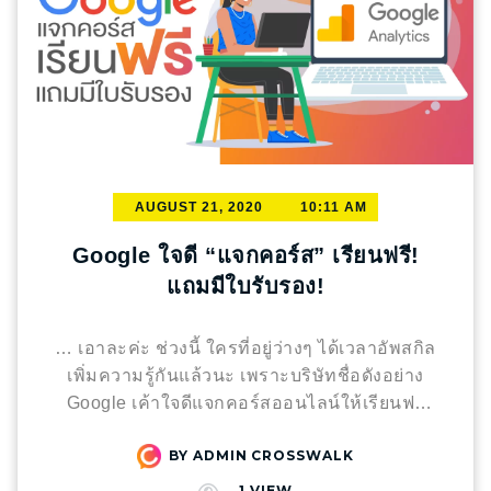
AUGUST 21, 2020
10:11 AM
Google ใจดี “แจกคอร์ส” เรียนฟรี!
แถมมีใบรับรอง!
… เอาละค่ะ ช่วงนี้ ใครที่อยู่ว่างๆ ได้เวลาอัพสกิล
เพิ่มความรู้กันแล้วนะ เพราะบริษัทชื่อดังอย่าง
Google เค้าใจดีแจกคอร์สออนไลน์ให้เรียนฟรี
และที่สำคัญ เมื่อเรียนจนจบคอร์ส ก็จะได้รับใบรับ
BY
ADMIN CROSSWALK
รองการเรียนอีกด้วย ซึ่งสามารถนำไปใช้ประกอบ
การสมัครงานที่เกี่ยวข้องได้
… ถ้าใครสนใจ
1
VIEW