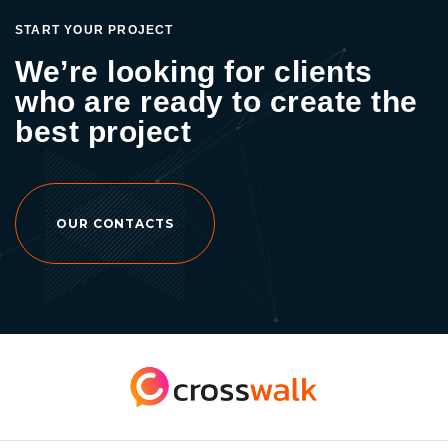
free online courses หรืออ่านบทความอื่นๆ เพิ่ม
START YOUR PROJECT
เติมได้ที่ >> Crosswalk Agency สำหรับท่านใดที่
We’re looking for clients
สนใจปรึกษาและวางแผนการตลาดออนไลน์
who are ready to create the
สามารถติดต่อปรึกษาได้ที่บริษัท ทางม้าลายเอเจน
ซี่ จำกัด โทร : 097-919-2112 หรือ Facebook
best project
Fanpage : Crosswalk – Digital Marketing
Agency
OUR CONTACTS