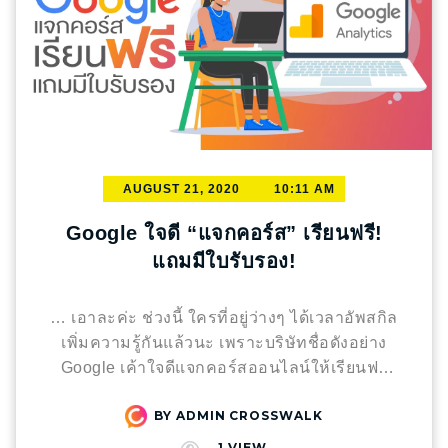
AUGUST 21, 2020
10:11 AM
Google ใจดี “แจกคอร์ส” เรียนฟรี!
แถมมีใบรับรอง!
… เอาละค่ะ ช่วงนี้ ใครที่อยู่ว่างๆ ได้เวลาอัพสกิล
เพิ่มความรู้กันแล้วนะ เพราะบริษัทชื่อดังอย่าง
Google เค้าใจดีแจกคอร์สออนไลน์ให้เรียนฟรี
และที่สำคัญ เมื่อเรียนจนจบคอร์ส ก็จะได้รับใบรับ
BY
ADMIN CROSSWALK
รองการเรียนอีกด้วย ซึ่งสามารถนำไปใช้ประกอบ
การสมัครงานที่เกี่ยวข้องได้
… ถ้าใครสนใจ
1
VIEW