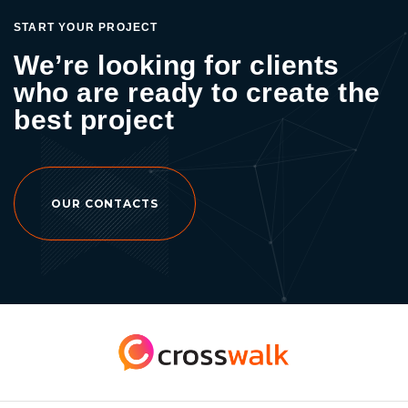
free online courses หรืออ่านบทความอื่นๆ เพิ่ม
START YOUR PROJECT
เติมได้ที่ >> Crosswalk Agency สำหรับท่านใดที่
We’re looking for clients
สนใจปรึกษาและวางแผนการตลาดออนไลน์
who are ready to create the
สามารถติดต่อปรึกษาได้ที่บริษัท ทางม้าลายเอเจน
ซี่ จำกัด โทร : 097-919-2112 หรือ Facebook
best project
Fanpage : Crosswalk – Digital Marketing
Agency
OUR CONTACTS