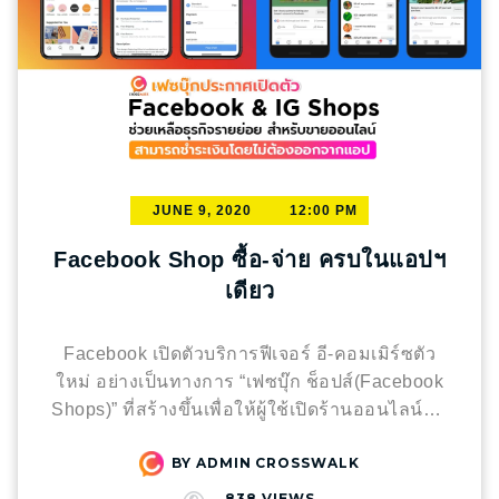
JUNE 9, 2020
12:00 PM
Facebook Shop ซื้อ-จ่าย ครบในแอปฯ
เดียว
Facebook เปิดตัวบริการฟีเจอร์ อี-คอมเมิร์ซตัว
ใหม่ อย่างเป็นทางการ “เฟซบุ๊ก ช็อปส์(Facebook
Shops)” ที่สร้างขึ้นเพื่อให้ผู้ใช้เปิดร้านออนไลน์บน
เฟซบุ๊กและอินสตราแกรมได้สะดวกขึ้น การซื้อ
BY
ADMIN CROSSWALK
ของออนไลน์กลายเป็นเรื่องปกติ ไปแล้วในปัจจุบัน
เพราะสะดวก รวดเร็ว อยู่ที่ไหนก็ซื้อของที่ต้องการ
838
VIEWS