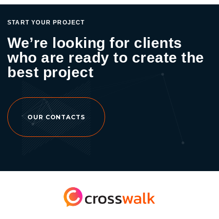
อย่างสวยงาม – การส่งต่อข้อมูล (Share) สามารถ
ส่งต่อข้อมูลนำเสนอให้เพื่อนร่วมงานหรือลูกค้าได้
START YOUR PROJECT
อย่างรวดเร็ว โดยไม่มีค่าใช้จ่าย ทำข้อมูลให้ออก
We’re looking for clients
มาเป็นภาพที่เข้าใจง่าย สามารถวิเคราะห์ข้อมูล
who are ready to create the
เชิงสถิติได้อย่างง่ายดายไม่ซับซ้อน ข้อดีของ
Google Data Studio 1. ไม่เสียค่าใช้จ่าย 2. ช่วย
best project
แก้ปัญหาการโหลดหนักๆ ของฐานข้อมูลในการ
แสดงผล 3. รองรับฐานข้อมูลได้หลายรูปแบบ 4.
ดึงข้อมูลได้แบบ Real time จากหลังบ้าน ไม่ต้อง
นำข้อมูลมากรอกเอง 5. เข้าถึงข้อมูลได้ตลอด
OUR CONTACTS
เวลา 6. จำกัดการเข้าถึงข้อมูลในแต่ละส่วนได้ 7.
สร้างการนำเสนอที่หลากหลายสวยงามง่ายต่อ
การใช้งาน 8. สามารถแชร์ให้เพื่อนร่วมงานรวม
ถึงลูกค้าได้อย่างรวดเร็วและ Responsive ในทุก
อุปกรณ์ 9. สามารถดึงข้อมูลสรุปรายงานสถิติ ทั้ง
ทาง Facebook Ads และ Google Ads ได้ เริ่ม
ต้นใช้งาน Google Data Studio >
datastudio.google.com หรือศึกษาข้อมูลเพิ่มเติม