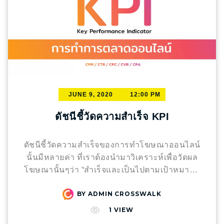
JUNE 9, 2020
12:00 PM
ดัชนีชี้วัดความสำเร็จ KPI
ดัชนีชี้วัดความสำเร็จของการทำโฆษณาออนไลน์
นั้นมีหลายค่า ที่เราต้องนำมาวิเคราะห์เพื่อวัดผล
โฆษณานั้นๆว่า “สำเร็จและเป็นไปตามเป้าหมายที่
เราวางไว้หรือไม่”
(Cost per thousand
BY
ADMIN CROSSWALK
impressions) คือ การคิดค่าโฆษณาต่อการแสดง
โฆษณาออนไลน์1,000 ครั้ง โดยผู้ลงโฆษณาจะ
1
VIEW
จ่ายตามจำนวนครั้ง ที่แสดงโฆษณาเท่านั้น ไม่