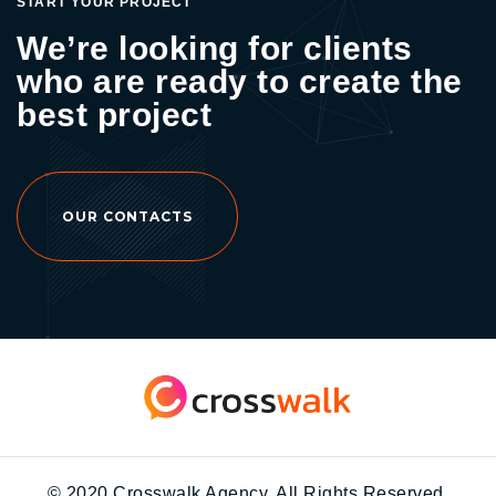
START YOUR PROJECT
ค่านี้จะคำนวนจากค่าใช้จ่ายทั้งหมดที่ทำแคมเปญ
We’re looking for clients
ต่อจำนวนคนที่ซื้อสินค้าหรือบริการของเราหาก
who are ready to create the
ลูกค้าคลิกเข้าชมโฆษณาแต่ไม่ได้ซื้อสินค้า ผู้ลง
โฆษณาก็จะไม่เสียเงินค่าโฆษณา ทั้งหมดนี้ถือได้
best project
ว่าเป็น KPI หรือเป็นตัวชี้วัดได้ถึงการทำการตลาด
ออนไลน์ในแต่ละช่องทาง ที่จะบอกเราได้ว่า สิ่งที่
เราทำ ไม่ว่าจะเป็นแคมเปญต่างๆหรือจะเป็นคอน
เทนต์ ประสบความสำเร็จหรือไม่รวมทั้งยัง
OUR CONTACTS
สามารถนำค่าต่างๆนี้ไปใช้เพื่อกำหนดกลยุทธ์
ต่างๆได้อีกด้วย.
© 2020 Crosswalk Agency. All Rights Reserved.