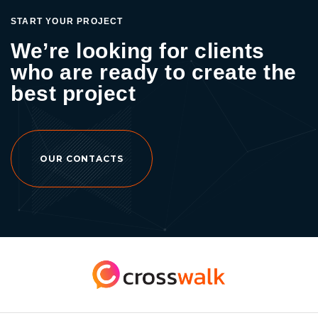
เชียลมีเดีย Website & Landing Page ปัจจุบัน
START YOUR PROJECT
เวลาจะค้นหาอะไรสักอย่าง ก็มักจะเสิร์ชหา แล้ว
We’re looking for clients
เข้าสู่หน้าเว็บไซต์ของแบรนด์เอง ซึ่งหากแบรนด์
who are ready to create the
ของคุณไม่มีหน้าเว็บไซต์ ก็ทำให้เสียโอกาสการ
ขายที่นั้นไปได้ แต่หากคุณมีเว็บไซต์อยู่แล้ว และ มี
best project
ดีไซน์ที่ทันสมัยและการจัดวางเนื้อหาที่น่าดึงดูดใจ
ก็อาจสร้างความเชื่อมั่นให้กับลูกค้าและได้รับผล
ตอบรับที่จากลูกค้าได้เช่นกัน Content Marketing
การนำเสนอข้อมูลของแบรนด์ของคุณ นอกจาก
OUR CONTACTS
จะต้องให้ความสำคัญกับเนื้อหาและคุณภาพแล้ว
ยังต้องให้ความสนใจกับกระแสในปัจจุบันอีกด้วย
ไม่ใช่แค่มีเนื้อหาข้อมูลจากแบรนด์เพียงด้านเดียว
E-mail Marketing การทำการตลาดออนไลน์ผ่าน
ช่องทางอีเมล หรือ E-mail Marketing คือการแจ้ง
อีเมลที่เป็นข่าวสาร โปรโมชัน ส่วนลดพิเศษ
เฉพาะลูกค้าหรือสมาชิก ซึ่งถือเป็นอีกช่องทาง
หนึ่งในการสื่อสารกับกลุ่มเป้าหมายหลัก Social
Media Marketing การใช้สื่อสังคมออนไลน์ ใน