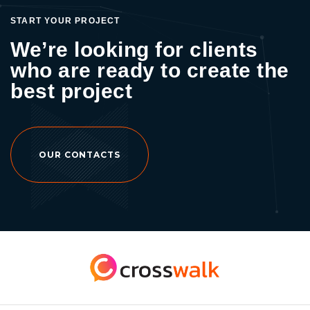
SEO แล้ว การจะเขียนบทความให้ได้ไฟเขียวก็
START YOUR PROJECT
ไม่ใช่เรื่องยากอีกต่อไป ยิ่งมี “Yoast SEO” ด้วย
We’re looking for clients
แล้ว ก็เหมือนมีผู้ช่วยที่จะคอยแก้จุดต่าง ๆ ที่ผิด
who are ready to create the
พลาด ให้ข้อเสนอแนะ และปรับโครงสร้าง
บทความของเรา เพื่อให้ตรงตามหลักของ SEO
best project
และที่น่าสนใจยังมีส่วนสนับสนุนให้บทความของ
เราติดอันดับการค้นหาอีกด้วยครับ . อ่านเพิ่มเติม
เกี่ยวกับ >> Yoast SEO หรืออ่านบทความอื่นๆ
เพิ่มเติม >> CrosswalkAgency . สนใจปรึกษา
OUR CONTACTS
ทำการตลาดออนไลน์ ติดต่อ ? 097-919-2112
หรือ Facebook Fanpage : Crosswalk – Digital
Marketing Agency