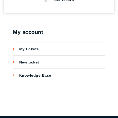
คุณภาพ ตรงตามหลัก SEO หรือไม่? โดยแต่ละ
สถานะจะเปรียบเหมือนกับไฟจราจรที่มี 3 สี แล้ว
แต่ละสีมีหมายความอย่างไร? ตามมาดูกันเลย 1.
ไฟแดง — หยุด ดูจุดผิดพลาด มันจะแจ้งทุกอย่าง
ว่าบทความที่เราเขียนไป ตรงกับ Focus Keyword
My account
หรือไม่ บทความเราจัดวางให้อ่านง่ายหรือไม่ ?
การตั้งชื่อเรื่องสัมพันธ์กับเนื้อหาหรือเปล่า ?
My tickets
เป็นต้น หรือมี Keyword กระจายทั่วบทความหรือ
กระจุกติดกัน 2. ไฟเหลือง — ตรวจทานแล้วแก้ไข
New ticket
ได้ไฟเหลืองก็แสดงว่าถูกไปครึ่งหนึ่งแล้ว เหลือแค่
ปรับแต่งอะไรเล็กน้อยก็พอ ซึ่งสามารถดูได้จาก
Knowledge Base
รายละเอียดของตัว Yoast SEO แล้วแก้ไข เพื่อ
เพิ่มประสิทธิภาพของบทความนั้นๆ 3. ไฟเขียว —
ผ่านฉลุย หลังจากติดตั้ง Plug in ตัวนี้ไปแล้ว มัน
อาจจะแจ้งว่า ชื่อเรื่อง บทนำ สัมพันธ์กับ Focus
Keyword แล้ว เพราะบทความอ่านง่าย ไม่ยาวเกิน
ไป สามารถใส่ลิงก์ Reference จากเว็บอื่นด้วยก็ดี
หมดปัญหากวนใจ . ถ้าเรารู้เทคนิคการเขียนแบบ