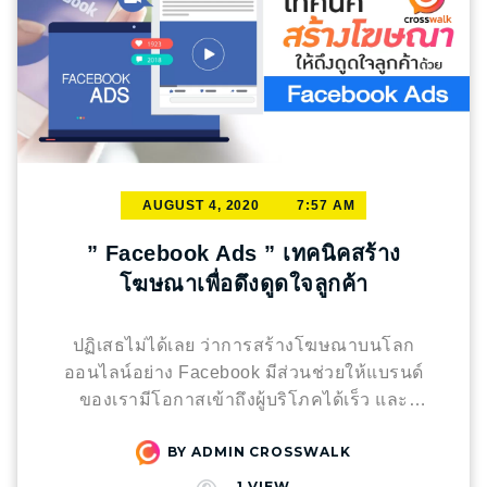
AUGUST 4, 2020
7:57 AM
” Facebook Ads ” เทคนิคสร้าง
โฆษณาเพื่อดึงดูดใจลูกค้า
ปฏิเสธไม่ได้เลย ว่าการสร้างโฆษณาบนโลก
ออนไลน์อย่าง Facebook มีส่วนช่วยให้แบรนด์
ของเรามีโอกาสเข้าถึงผู้บริโภคได้เร็ว และ
สามารถขยายฐานลูกค้าได้เพิ่มขึ้น แต่ก่อนจะเริ่ม
BY
ADMIN CROSSWALK
ทำจริง หลายๆคนอาจจะมีคำถามว่า ต้องเริ่มทำ
จากตรงไหนก่อน และจะคุ้มกับการสร้างยอดขาย
1
VIEW