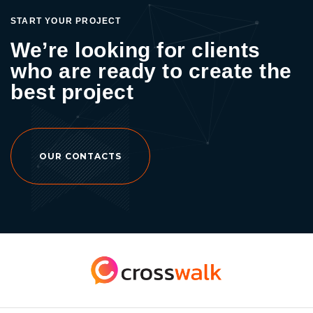
ประเภทคอนเทนต์ที่ต้องการนำเสนอ ซึ่งเรามี
START YOUR PROJECT
ตัวอย่างมาแนะนำกันค่ะ 1. รูปภาพ ⁂ ภาพนิ่งที่
We’re looking for clients
สามารถสื่อถึงสิ่งที่เราอยากให้กลุ่มเป้าหมายรับ
who are ready to create the
ทราบอย่างรวดเร็วที่สุด และต้องสะดุดตาจนอยาก
อ่าน 2. วิดิโอ ⁂ ภาพโฆษณาแบบเคลื่อนไหว จะ
best project
ช่วยเพิ่มความสนใจมากยิ่งขึ้น 3. Carousel ⁂ รูป
แบบการโฆษณาที่สามารถใส่รูปได้หลาย ๆ รูป
และลูกค้าสามารถเลื่อนดูรูปได้ทีละรูป 4. Lead
Generation ⁂ เป็นรูปแบบการสร้างกลุ่มลูกค้า
OUR CONTACTS
เป้าหมาย เพื่อเก็บข้อมูลลูกค้า เช่น การสมัคร
สมาชิก การขอรับสิทธิพิเศษ การรับข่าวสารเพิ่ม
เติม จากช่องทางอิเมล เป็นต้น และ Crosswalk
ขอแอบบอกอีกนิด การทำ Ads นั้นมีกลยุทธ์อีก
อย่างหนึ่ง คือ สามารถโฆษณาซ้ำเพื่อนำเสนอ
สินค้าและบริการให้แก่ผู้ที่เคยเข้ามาดูแบรนด์ของ
เราไปแล้ว โดยกลุ่มเป้าหมายจะเห็นสินค้าหรือ
Ads ซ้ำ ๆ ทำให้แบรนด์มีโอกาสในการขายสินค้า
ให้แก่กลุ่มเป้าหมายได้ดีขึ้น ซึ่งกลยุทธ์นี้จะเรียกว่า