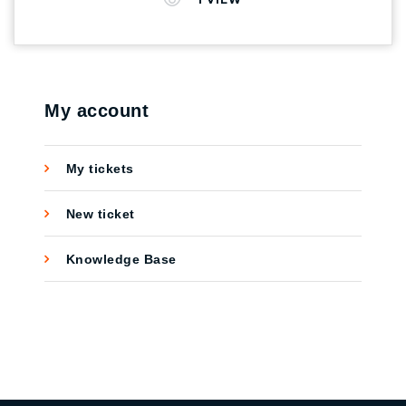
แค่ไหน เมื่อลงทุนในส่วนนี้ไป วันนี้ Crosswalk
Agency มีคำตอบค่ะ > อันดับแรก ก่อนที่เราจะทำ
โฆษณาออนไลน์นั้น ต้องเริ่มรู้จักกลุ่มลูกค้า ของ
แบรนด์ตัวเองก่อน ซึ่งนับว่าเป็นพื้นฐานอย่างแรก
เลยของกลุ่มทำธุรกิจ เพราะเมื่อรู้จักแล้ว จะ
My account
สามารถเข้าถึงพฤติกรรมของกลุ่มเป้าหมาย และ
เมื่อคุณสามารถวิเคราะห์กลุ่มลูกค้าได้ดีขึ้น ก็จะ
My tickets
สามารถสร้างกลยุทธ์ทางการตลาด โดยมีทิศทาง
ที่ชัดเจนขึ้นเช่นเดียวกัน ทำให้คุณประหยัดการ
New ticket
ลงทุนการโฆษณาลง >> เมื่อรับรู้แล้วว่าใคร คือ
กลุ่มเป้าหมาย การวางแผนทำ Ads แคมเปญเพื่อ
Knowledge Base
การตลาดขึ้นมา ต้องดูว่าจุดประสงค์ของการทำ
Ads ของแคมเปญนั้น ๆ คืออะไร ซึ่งจุดประสงค์ใน
การสร้าง Ads ควรคำนึงถึงการรับรู้ของแบรนด์
และเป้าหมายของ Conversion ที่จะได้รับ
*สามารถอ่านบทความ Conversion คืออะไร ?
ได้ที่ https://crosswalkagency.com/conversion/
นอกจากนี้ สิ่งที่ต้องคำนึงถึงเมื่อเริ่มสร้าง Ads คือ