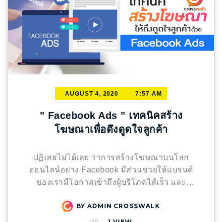
AUGUST 4, 2020
7:57 AM
” Facebook Ads ” เทคนิคสร้าง
โฆษณาเพื่อดึงดูดใจลูกค้า
ปฏิเสธไม่ได้เลย ว่าการสร้างโฆษณาบนโลก
ออนไลน์อย่าง Facebook มีส่วนช่วยให้แบรนด์
ของเรามีโอกาสเข้าถึงผู้บริโภคได้เร็ว และ
สามารถขยายฐานลูกค้าได้เพิ่มขึ้น แต่ก่อนจะเริ่ม
BY
ADMIN CROSSWALK
ทำจริง หลายๆคนอาจจะมีคำถามว่า ต้องเริ่มทำ
จากตรงไหนก่อน และจะคุ้มกับการสร้างยอดขาย
1
VIEW