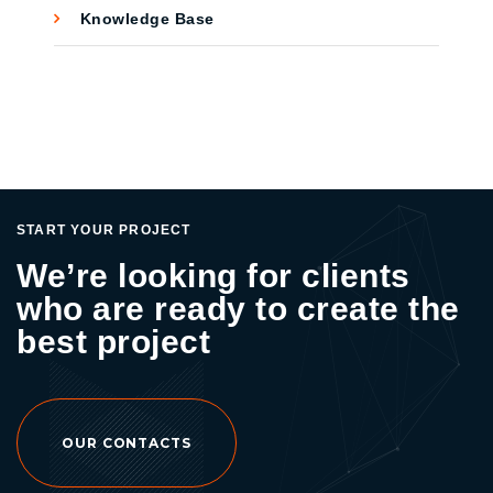
แอปพลิเคชั่นที่เอื้อต่อความสะดวกสบายของกลุ่ม
Knowledge Base
การทำ Remarketing หรือการ Retargeting ค่ะ .
ลูกค้า โดยการพัฒนาฟังก์ชันต่าง ๆ ให้ตอบโจทย์
สำหรับท่านใดที่สนใจปรึกษาและวางแผนการ
การใช้งานบนอุปกรณ์สมาร์ทโฟนต่าง ๆ สร้าง
ตลาดออนไลน์ สามารถติดต่อปรึกษาได้ที่บริษัท
ความน่าเชื่อถือให้กับแบรนด์และตัวของลูกค้าเอง
ทางม้าลายเอเจนซี่ จำกัด โทร : 097-919-2112
ด้วย Online PR เป็นการประชาสัมพันธ์เพื่อสร้าง
Facebook Fanpage : Crosswalk – Digital
การรับรู้ สร้างทัศนคติ ต่อตัวแบรนด์ ซึ่งเป็นสิ่ง
Marketing Agency
สำคัญที่จะช่วยให้แบรนด์ของคุณมีชื่อเสียง และ
สามารถทำได้ไม่ว่าจะเป็นอีเมล เว็บไซต์ หรือโซ
เชียลมีเดีย Website & Landing Page ปัจจุบัน
START YOUR PROJECT
เวลาจะค้นหาอะไรสักอย่าง ก็มักจะเสิร์ชหา แล้ว
We’re looking for clients
เข้าสู่หน้าเว็บไซต์ของแบรนด์เอง ซึ่งหากแบรนด์
who are ready to create the
ของคุณไม่มีหน้าเว็บไซต์ ก็ทำให้เสียโอกาสการ
ขายที่นั้นไปได้ แต่หากคุณมีเว็บไซต์อยู่แล้ว และ มี
best project
ดีไซน์ที่ทันสมัยและการจัดวางเนื้อหาที่น่าดึงดูดใจ
ก็อาจสร้างความเชื่อมั่นให้กับลูกค้าและได้รับผล
ตอบรับที่จากลูกค้าได้เช่นกัน Content Marketing
การนำเสนอข้อมูลของแบรนด์ของคุณ นอกจาก
OUR CONTACTS
จะต้องให้ความสำคัญกับเนื้อหาและคุณภาพแล้ว