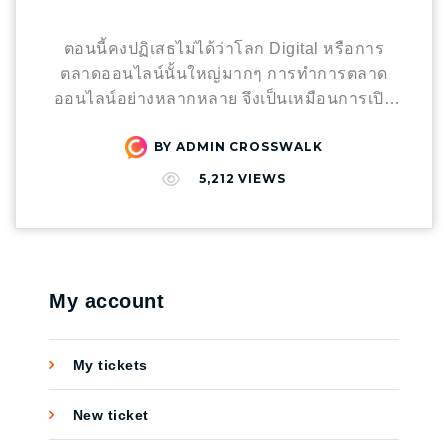
ประเภทคอนเทนต์ที่ต้องการนำเสนอ ซึ่งเรามี
ตัวอย่างมาแนะนำกันค่ะ 1. รูปภาพ ⁂ ภาพนิ่งที่
ตอนนี้คงปฏิเสธไม่ได้ว่าโลก Digital หรือการ
สามารถสื่อถึงสิ่งที่เราอยากให้กลุ่มเป้าหมายรับ
ตลาดออนไลน์นั้นใหญ่มากๆ การทำการตลาด
ทราบอย่างรวดเร็วที่สุด และต้องสะดุดตาจนอยาก
ออนไลน์อย่างหลากหลาย จึงเป็นเหมือนการเปิด
อ่าน 2. วิดิโอ ⁂ ภาพโฆษณาแบบเคลื่อนไหว จะ
โอกาส ให้คนที่พบเห็น สามารถเข้ามาใช้บริการ
ช่วยเพิ่มความสนใจมากยิ่งขึ้น 3. Carousel ⁂ รูป
BY
ADMIN CROSSWALK
หรือเป็นลูกค้าได้ ซึ่งหากที่ผ่านมาคุณใช้เพียง
แบบการโฆษณาที่สามารถใส่รูปได้หลาย ๆ รูป
Facebook หรือ Line@ ในการทำช่องทางการ
5,212
VIEWS
และลูกค้าสามารถเลื่อนดูรูปได้ทีละรูป 4. Lead
ตลาด ถือว่าคุณเพิ่งจะใช้ศักยภาพของการตลาด
Generation ⁂ เป็นรูปแบบการสร้างกลุ่มลูกค้า
ออนไลน์เพียง 10% ของทั้งหมด ดังนั้น Crosswalk
เป้าหมาย เพื่อเก็บข้อมูลลูกค้า เช่น การสมัคร
Agency เราขอแนะนำให้ทุกท่านรู้จักกับ ” 7 วิธี ”
สมาชิก การขอรับสิทธิพิเศษ การรับข่าวสารเพิ่ม
การตลาดออนไลน์ ที่ช่วยให้คุณทำงานได้ง่ายขึ้น
เติม จากช่องทางอิเมล เป็นต้น และ Crosswalk
เพื่อยกระดับร้านค้าหรือธุรกิจของคุณให้ครบ
My account
ขอแอบบอกอีกนิด การทำ Ads นั้นมีกลยุทธ์อีก
วงจร เพื่อให้ได้ผลการตอบรับอย่างมีประสิทธิภาพ
อย่างหนึ่ง คือ สามารถโฆษณาซ้ำเพื่อนำเสนอ
มากที่สุดกันค่ะ Mobile & Apps Marketing
My tickets
สินค้าและบริการให้แก่ผู้ที่เคยเข้ามาดูแบรนด์ของ
เป็นการทำการตลาดผ่านโทรศัพท์มือถือ สมาร์ท
เราไปแล้ว โดยกลุ่มเป้าหมายจะเห็นสินค้าหรือ
โฟน แท็บเล็ต โดยเน้นการปรับหน้าเว็บไซต์ให้
New ticket
Ads ซ้ำ ๆ ทำให้แบรนด์มีโอกาสในการขายสินค้า
สวยงามบนหน้าจอหลากหลายขนาด และการทำ
ให้แก่กลุ่มเป้าหมายได้ดีขึ้น ซึ่งกลยุทธ์นี้จะเรียกว่า