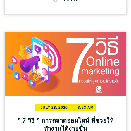
แค่ไหน เมื่อลงทุนในส่วนนี้ไป วันนี้ Crosswalk
Agency มีคำตอบค่ะ > อันดับแรก ก่อนที่เราจะทำ
โฆษณาออนไลน์นั้น ต้องเริ่มรู้จักกลุ่มลูกค้า ของ
แบรนด์ตัวเองก่อน ซึ่งนับว่าเป็นพื้นฐานอย่างแรก
เลยของกลุ่มทำธุรกิจ เพราะเมื่อรู้จักแล้ว จะ
สามารถเข้าถึงพฤติกรรมของกลุ่มเป้าหมาย และ
เมื่อคุณสามารถวิเคราะห์กลุ่มลูกค้าได้ดีขึ้น ก็จะ
สามารถสร้างกลยุทธ์ทางการตลาด โดยมีทิศทาง
ที่ชัดเจนขึ้นเช่นเดียวกัน ทำให้คุณประหยัดการ
ลงทุนการโฆษณาลง >> เมื่อรับรู้แล้วว่าใคร คือ
กลุ่มเป้าหมาย การวางแผนทำ Ads แคมเปญเพื่อ
การตลาดขึ้นมา ต้องดูว่าจุดประสงค์ของการทำ
Ads ของแคมเปญนั้น ๆ คืออะไร ซึ่งจุดประสงค์ใน
การสร้าง Ads ควรคำนึงถึงการรับรู้ของแบรนด์
JULY 28, 2020
3:53 AM
และเป้าหมายของ Conversion ที่จะได้รับ
*สามารถอ่านบทความ Conversion คืออะไร ?
” 7 วิธี ” การตลาดออนไลน์ ที่ช่วยให้
ได้ที่ https://crosswalkagency.com/conversion/
ทำงานได้ง่ายขึ้น
นอกจากนี้ สิ่งที่ต้องคำนึงถึงเมื่อเริ่มสร้าง Ads คือ