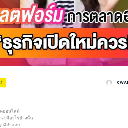
CWA
22
าดออนไลน์
ี จะมีอะไรบ้างนั้น
y มีคำตอบ . .