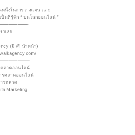
วนหนึ่งในการวางแผน เเละ
ป็นที่รู้จัก “ บนโลกออนไลน์ ”
——————-
เราเลย
ncy (มี @ นำหน้า)
sswalkagency.com/
——————–
รตลาดออนไลน์
ลการตลาดออนไลน์
การตลาด
italMarketing