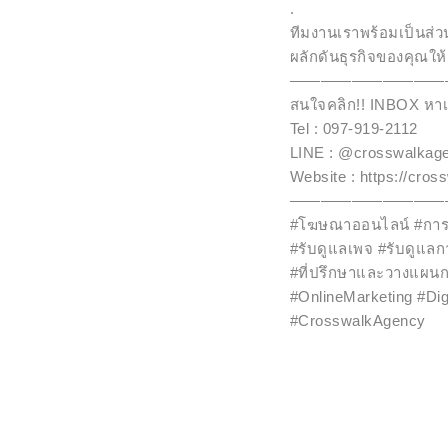
.
ทีมงานเราพร้อมเป็นส่
ผลักดันธุรกิจของคุณให้เ
——————————
สนใจคลิก!! INBOX หา
Tel : 097-919-2112
LINE : @crosswalkage
Website : https://cro
——————————
#โฆษณาออนไลน์ #กา
#รับดูแลเพจ #รับดูแ
#ที่ปรึกษาและวางแผน
#OnlineMarketing #Dig
#CrosswalkAgency