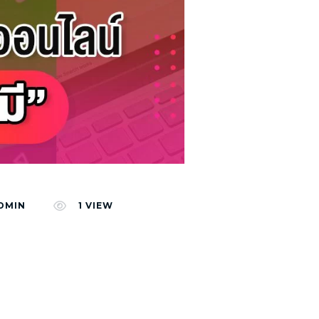
DMIN
1
VIEW