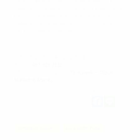
วัดให้เราได้เห็นภาพชัดว่าการคอมเมนต์ลงไปใน
โพสต์ของเรา จะมีผลต่อการมีส่วนร่วม (Engagement)
และ การถูกมองเห็น (Impression) ซึ่งจะทำให้เรารู้ว่า
ผู้ติดตามของเรามีลักษณะอย่างไร และเราควรทำ
Ads แบบไหนจึงจะเหมาะสม
สนใจปรึกษาทำการตลาดออนไลน์
ติดต่อ
?
097-919-2112
หรือ Facebook Fanpage :
Crosswalk – Digital
Marketing Agency
Share this post
COMMENT INSIGHT
FACEBOOK PAGE