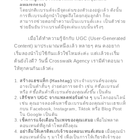
awareness)
โดยปกติเเบรนด์จะมีจุดเด่นของตัวเองอยู่เเล้ว ดังนั้น
การที่เเบรนด์ถูกนำไปพูดถึงโดย
กลุ่มลูกค้า ก็จะ
สามารถช่วยตอกย้ำความเป็นเเบรนด์เเละ เป็นตัวช่วย
ช่วยยืนยันว่า
เเบรนด์มีจุดเด่นเเบบนั้นจริงๆ
เมื่อได้ทำความรู้จักกับ UGC (User-Generated
Content) มาประมาณหนึ่งเเล้ว หลายๆ คน
คงอยาก
เริ่มลองนำไปใช้กันเเล้วใช่ไหมล่ะค่ะ เเต่เเล้วจะเริ่ม
ต้นยังไงดี? วันนี้ Crosswalk Agency
เรามีคำตอบมา
ให้ทุกคนกันเเล้วค่ะ
สร้างแฮชแท็ก (Hashtag)
ประจำแบรนด์ของคุณ
อาจเป็นคำสั้นๆ ง่ายต่อการจดจำ เช่น
#ชื่อเเบรนด์
หรือ
#ชื้อสินค้าที่เเบรนด์ของคุณตั้งขึ้น
เป็นต้น
เสิร์ชหา UGC จากแพลตฟอร์มต่าง ๆ
บนโลกออนไลน์
เช่น คุณอาจลองค้นหาชื่อเเบรนด์ของคุณผ่านเเฮชเเท็
กบน Facebook, Instagram, Tiktok หรือ Blog Post
ใน Google เป็นต้น
เช็คการแจ้งเตือนในเพจของคุณเสมอ
เพื่อไม่พลาด
คอนเทนต์ที่ลูกค้าโพสต์ถึงคุณ
อย่าลืมให้เครดิตเเก่เจ้าของคอนเทนต์
เสมอ
เมื่อคุณนำ
คอนเทนต์นั้น ๆ มาใช้ เพื่อเป็นการให้เกียรติเจ้าของ