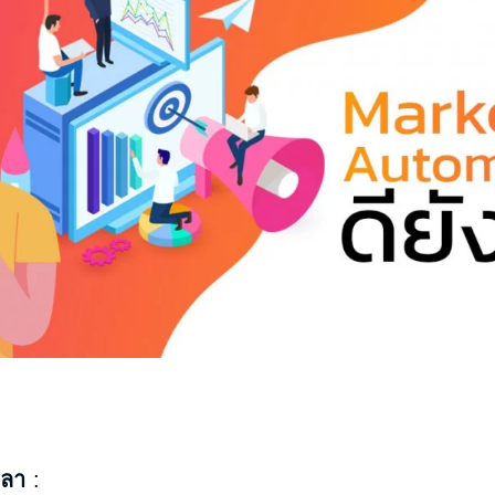
วลา
: