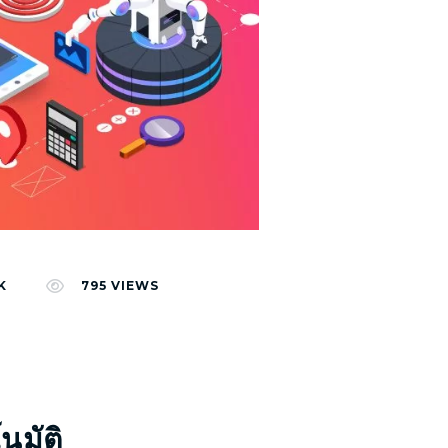
K
795
VIEWS
นมัติ